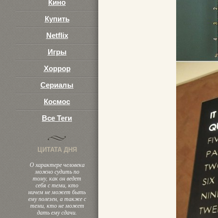
Кино
Купить
Netflix
Игры
Хоррор
Сериалы
Космос
Все Теги
ЦИТАТА ДНЯ
О характере человека
можно судить по
тому, как он ведет
себя с теми, кто
ничем не может быть
ему полезен, а также с
теми, кто не может
дать ему сдачи.