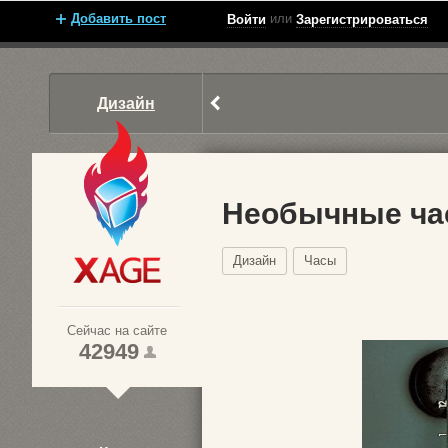
Добавить пост
или
Войти
Зарегистрироваться
Дизайн
Необычные час
Дизайн
Часы
Xage.ru
Сейчас на сайте
42949
1