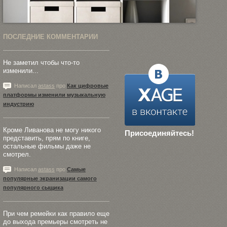
ПОСЛЕДНИЕ КОММЕНТАРИИ
Не заметил чтобы что-то
изменили...
Написал
astass
про
Как цифровые
платформы изменили музыкальную
индустрию
Кроме Ливанова не могу никого
Присоединяйтесь!
представить, прям по книге,
остальные фильмы даже не
смотрел.
Написал
astass
про
Самые
популярные экранизации самого
популярного сыщика
При чем ремейки как правило еще
до выхода премьеры смотреть не