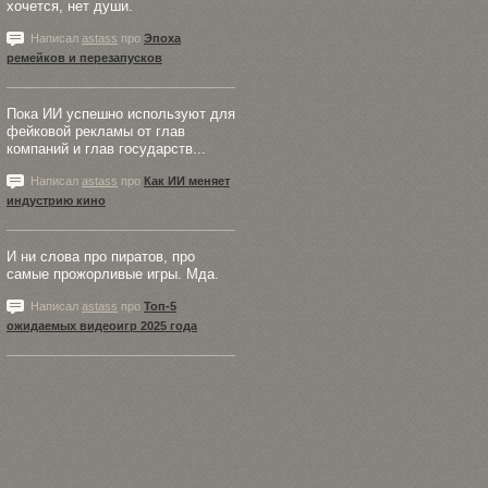
хочется, нет души.
Написал
astass
про
Эпоха
ремейков и перезапусков
Пока ИИ успешно используют для
фейковой рекламы от глав
компаний и глав государств...
Написал
astass
про
Как ИИ меняет
индустрию кино
И ни слова про пиратов, про
самые прожорливые игры. Мда.
Написал
astass
про
Топ-5
ожидаемых видеоигр 2025 года