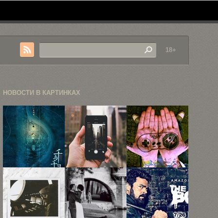
18+
НОВОСТИ В КАРТИНКАХ
С дебютом в
Урбанистические
40 крутых
китайском
пейзажи на
татуировок
прокате, ...
экране
для
iPhone ...
киноманов,
...