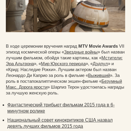
В ходе церемонии вручения наград
MTV Movie Awards
VII
эпизод космической оперы «
Звездные войны
» был назван
лучшим фильмом, обойдя такие картины, как «
Мстители:
Эра Альтрона
», «
Мир Юрского периода
», «
Дэдпул
» и
«Крид: Наследие Рокки». Лучшим актером был назван
Леонардо Ди Каприо за роль в фильме «
Выживший
». За
роль в постапокалиптическом экшен-фильме «
Безумный
Макс. Дорога ярости
» Шарлиз Терон удостоилась награды
за лучшую женскую роль.
Фантастический трибьют фильмам 2015 года в 6-
минутном ролике
Национальный совет кинокритиков США назвал
девять лучших фильмов 2015 года