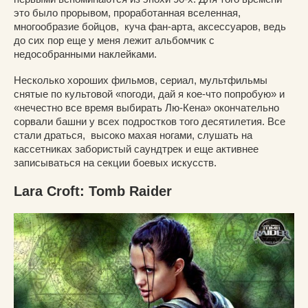
это было прорывом, проработанная вселенная,
многообразие бойцов, куча фан-арта, аксессуаров, ведь
до сих пор еще у меня лежит альбомчик с
недособранными наклейками.
Несколько хороших фильмов, сериал, мультфильмы
снятые по культовой «погоди, дай я кое-что попробую» и
«нечестно все время выбирать Лю-Кена» окончательно
сорвали башни у всех подростков того десятилетия. Все
стали драться, высоко махая ногами, слушать на
кассетниках забористый саундтрек и еще активнее
записываться на секции боевых искусств.
Lara Croft: Tomb Raider