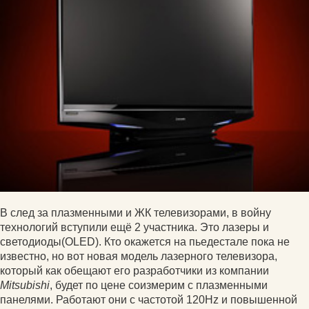
В след за плазменными и ЖК телевизорами, в войну
технологий вступили ещё 2 участника. Это лазеры и
светодиоды(OLED). Кто окажется на пьедестале пока не
известно, но вот новая модель лазерного телевизора,
который как обещают его разработчики из компании
Mitsubishi
, будет по цене соизмерим с плазменными
панелями. Работают они с частотой 120Hz и повышенной