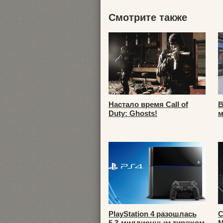
Смотрите также
Настало время Call of
В
Duty: Ghosts!
м
PlayStation 4 разошлась
С
5,3-миллионным тиражом
М