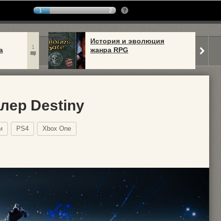
1
2
История и эволюция
1
а
жанра RPG
лер Destiny
и
PS4
Xbox One