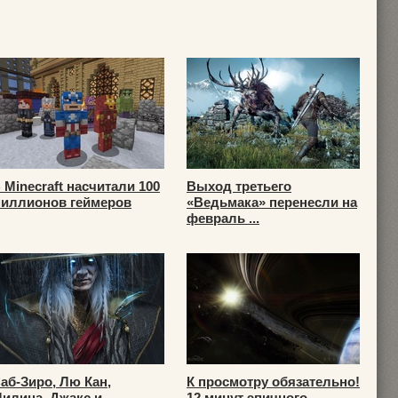
 Minecraft насчитали 100
Выход третьего
иллионов геймеров
«Ведьмака» перенесли на
февраль ...
аб-Зиро, Лю Кан,
К просмотру обязательно!
илина, Джакс и ...
12 минут эпичного ...