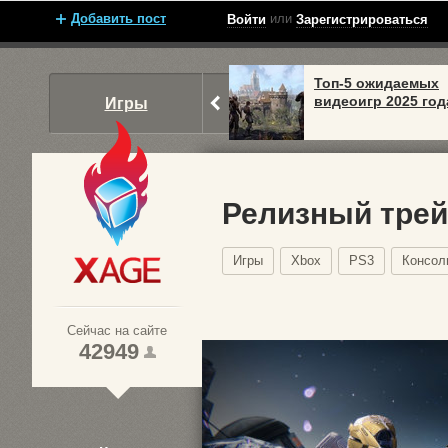
Добавить пост
или
Войти
Зарегистрироваться
Топ-5 ожидаемых
видеоигр 2025 год
Игры
Релизный трей
Игры
Xbox
PS3
Консол
Xage.ru
Сейчас на сайте
42949
1
2