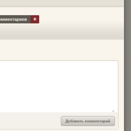
+
омментариев