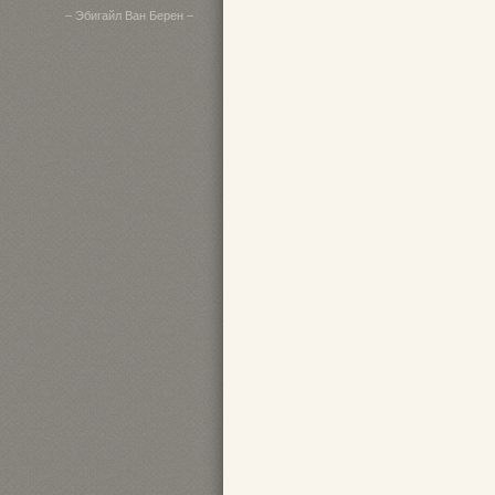
– Эбигайл Ван Берен –