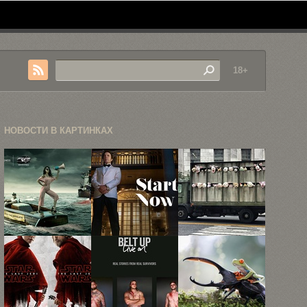
18+
НОВОСТИ В КАРТИНКАХ
60 самых
39
Граффити —
запоминающихся
высококачественных
это
рекламных
промо-артов
преступление?
принтов ...
к третьему ...
Все ...