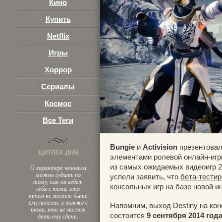
Кино
3
Купить
Netflix
Игры
Хоррор
Сериалы
Космос
Все Теги
Bungie
и
Activision
презентовал
ЦИТАТА ДНЯ
элементами ролевой онлайн-иг
из самых ожидаемых видеоигр 20
О характере человека
можно судить по
успели заявить, что
бета-тестир
тому, как он ведет
консольных игр на базе новой и
себя с теми, кто
ничем не может быть
ему полезен, а также с
Напомним, выход Destiny на конс
теми, кто не может
состоится
9 сентября 2014 год
дать ему сдачи.