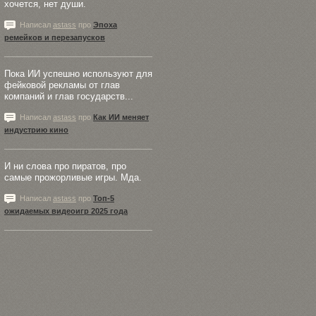
хочется, нет души.
Написал
astass
про
Эпоха
ремейков и перезапусков
Пока ИИ успешно используют для
фейковой рекламы от глав
компаний и глав государств...
Написал
astass
про
Как ИИ меняет
индустрию кино
И ни слова про пиратов, про
самые прожорливые игры. Мда.
Написал
astass
про
Топ-5
ожидаемых видеоигр 2025 года