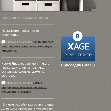
ПОСЛЕДНИЕ КОММЕНТАРИИ
Не заметил чтобы что-то
изменили...
Написал
astass
про
Как цифровые
платформы изменили музыкальную
индустрию
Кроме Ливанова не могу никого
Присоединяйтесь!
представить, прям по книге,
остальные фильмы даже не
смотрел.
Написал
astass
про
Самые
популярные экранизации самого
популярного сыщика
При чем ремейки как правило еще
до выхода премьеры смотреть не