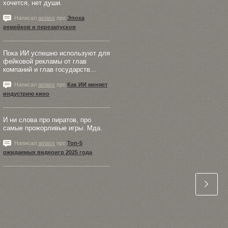
хочется, нет души.
Написал
astass
про
Эпоха
ремейков и перезапусков
Пока ИИ успешно используют для
фейковой рекламы от глав
компаний и глав государств...
Написал
astass
про
Как ИИ меняет
индустрию кино
И ни слова про пиратов, про
самые прожорливые игры. Мда.
Написал
astass
про
Топ-5
ожидаемых видеоигр 2025 года