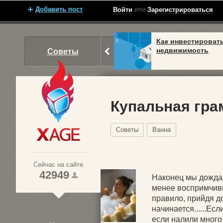
Добавить пост
или
Войти
Зарегистрироваться
Как инвестироват
недвижимость
Советы
Купальная гра
Советы
Ванна
Xage.ru
Сейчас на сайте
42949
Наконец мы дожда
менее воспримчивы
правило, прийдя до
1
начинается......Ес
2
если налили много 