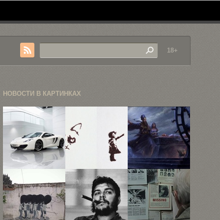
18+
НОВОСТИ В КАРТИНКАХ
McLaren MP4
22 примера
Разноплановый
покрасовался
красивых
креатив от
перед
рисунков из
Erwin Madrid
камерами
...