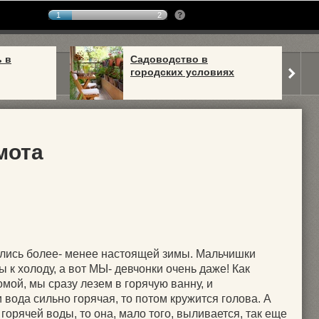
1
2
ь в
Садоводство в
городских условиях
мота
лись более- менее настоящей зимы. Мальчишки
 к холоду, а вот МЫ- девчонки очень даже! Как
мой, мы сразу лезем в горячую ванну, и
ли вода сильно горячая, то потом кружится голова. А
горячей воды, то она, мало того, выливается, так еще