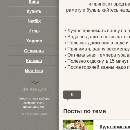
Кино
и приносит вред ва
грамоту и бультыхайтесь на з
Купить
Netflix
• Лучше принимать ванну на 
Игры
• Вода не должна покрывать 
Хоррор
• Полезны движения в воде и 
• Принимать ванну рекомендуе
Сериалы
• Оптимальная температура в
Космос
• Полезно отдохнуть 15 минут
• После горячей ванны надо 
Все Теги
ЦИТАТА ДНЯ
0
Отсутствие выбора
замечательно
проясняет ум.
Посты по теме
– Генри Киссинджер –
Куда пригла