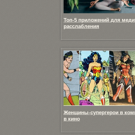
Топ-5 приложений для меди
расслабления
Женщины-супергерои в ком
в кино