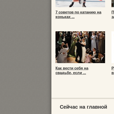
7 советов по катанию на
П
коньках ...
з
Как вести себя на
Р
свадьбе, если ...
в
Сейчас на главной