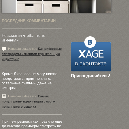
ПОСЛЕДНИЕ КОММЕНТАРИИ
Не заметил чтобы что-то
изменили...
Написал
astass
про
Как цифровые
платформы изменили музыкальную
индустрию
Кроме Ливанова не могу никого
Присоединяйтесь!
представить, прям по книге,
остальные фильмы даже не
смотрел.
Написал
astass
про
Самые
популярные экранизации самого
популярного сыщика
При чем ремейки как правило еще
до выхода премьеры смотреть не