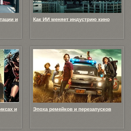
тации и
Как ИИ меняет индустрию кино
иксах и
Эпоха ремейков и перезапусков