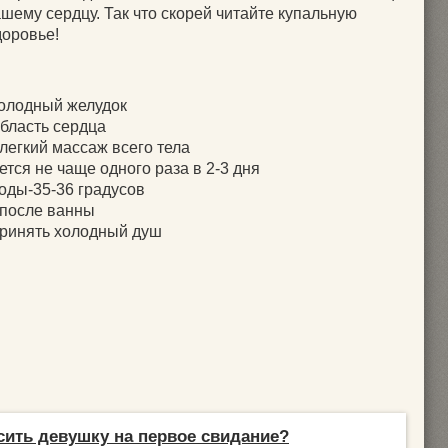
шему сердцу. Так что скорей читайте купальную
доровье!
голодный желудок
область сердца
легкий массаж всего тела
тся не чаще одного раза в 2-3 дня
оды-35-36 градусов
 после ванны
принять холодный душ
сить девушку на первое свидание?