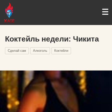
Коктейль недели: Чикита
Сделай сам
Алкоголь
Коктейли