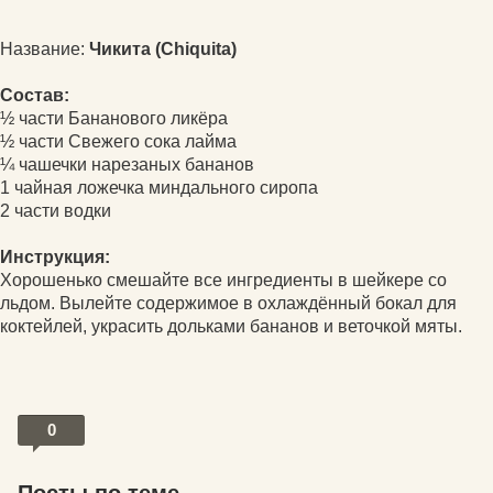
Название:
Чикита (Chiquita)
Состав:
½ части Бананового ликёра
½ части Свежего сока лайма
¼ чашечки нарезаных бананов
1 чайная ложечка миндального сиропа
2 части водки
Инструкция:
Хорошенько смешайте все ингредиенты в шейкере со
льдом. Вылейте содержимое в охлаждённый бокал для
коктейлей, украсить дольками бананов и веточкой мяты.
0
Посты по теме