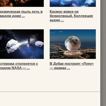
осмическая пыль есть в
Космос вовсе не
аждом доме ...
безмолвный. Коллекция
аудио ...
стероид столкнется с
В Дубае построят «Луну»
ондом NASA — ...
— размах ...