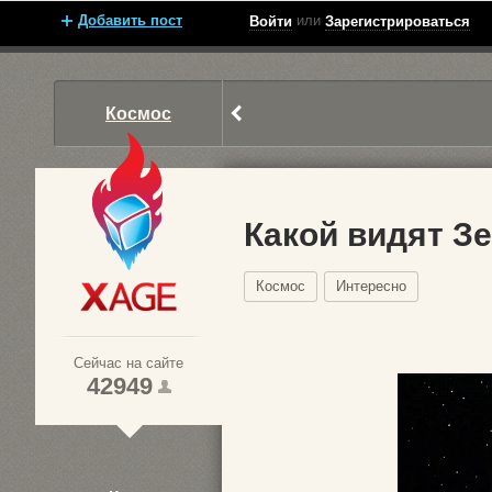
Добавить пост
или
Войти
Зарегистрироваться
Космос
Какой видят З
Космос
Интересно
Xage.ru
Сейчас на сайте
42949
1