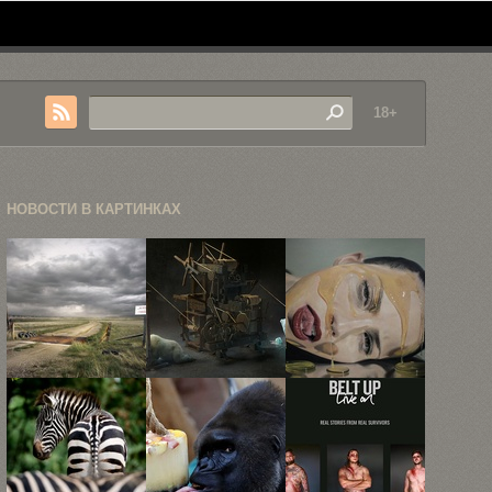
18+
НОВОСТИ В КАРТИНКАХ
Пейзажная
63 самых
Гиперреалистичные
фотография
запоминающихся
портреты
Эрика
рекламных
Майка
Шмидта
принта ...
Даргаса