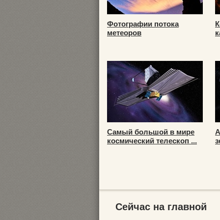
Фотографии потока
К
метеоров
к
Самый большой в мире
А
космический телескоп ...
з
Сейчас на главной