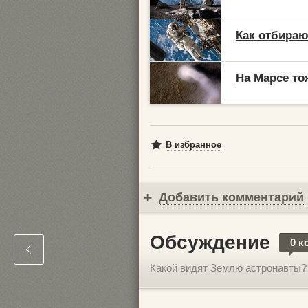
Как отбираю
На Марсе то
В избранное
Добавить комментарий
Обсуждение
0 к
Какой видят Землю астронавты?