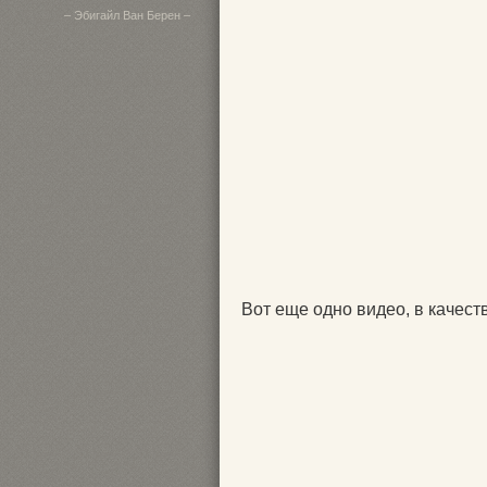
– Эбигайл Ван Берен –
Вот еще одно видео, в качест