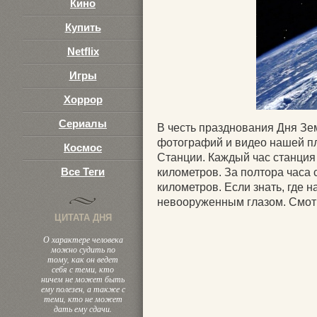
Кино
Купить
Netflix
Игры
Хоррор
Сериалы
В честь празднования Дня З
фотографий и видео нашей п
Космос
Станции. Каждый час станция
Все Теги
километров. За полтора часа 
километров. Если знать, где 
невооруженным глазом. Смот
ЦИТАТА ДНЯ
О характере человека
можно судить по
тому, как он ведет
себя с теми, кто
ничем не может быть
ему полезен, а также с
теми, кто не может
дать ему сдачи.