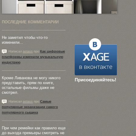
ПОСЛЕДНИЕ КОММЕНТАРИИ
Не заметил чтобы что-то
изменили...
Написал
astass
про
Как цифровые
платформы изменили музыкальную
индустрию
Кроме Ливанова не могу никого
Присоединяйтесь!
представить, прям по книге,
остальные фильмы даже не
смотрел.
Написал
astass
про
Самые
популярные экранизации самого
популярного сыщика
При чем ремейки как правило еще
до выхода премьеры смотреть не