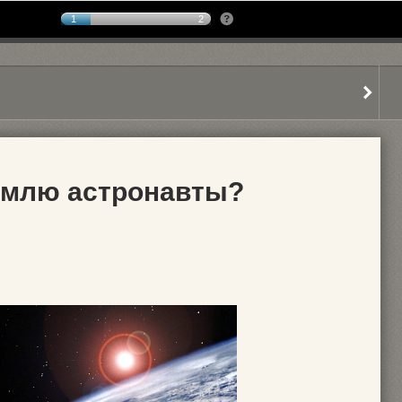
1
2
емлю астронавты?