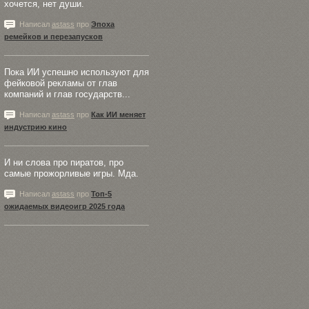
хочется, нет души.
Написал
astass
про
Эпоха
ремейков и перезапусков
Пока ИИ успешно используют для
фейковой рекламы от глав
компаний и глав государств...
Написал
astass
про
Как ИИ меняет
индустрию кино
И ни слова про пиратов, про
самые прожорливые игры. Мда.
Написал
astass
про
Топ-5
ожидаемых видеоигр 2025 года