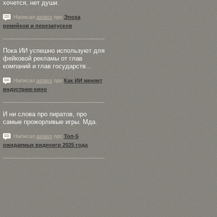
хочется, нет души.
Написал
astass
про
Эпоха
ремейков и перезапусков
Пока ИИ успешно используют для
фейковой рекламы от глав
компаний и глав государств...
Написал
astass
про
Как ИИ меняет
индустрию кино
И ни слова про пиратов, про
самые прожорливые игры. Мда.
Написал
astass
про
Топ-5
ожидаемых видеоигр 2025 года