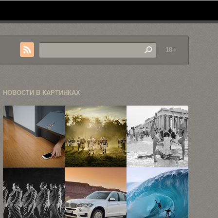
18+
НОВОСТИ В КАРТИНКАХ
«Тюрьма
Коммерческая
«В
внутри
фотография
Акрополе»:
меня», или
Джонатана
12
как ...
Барката
фотографий
туристов ...