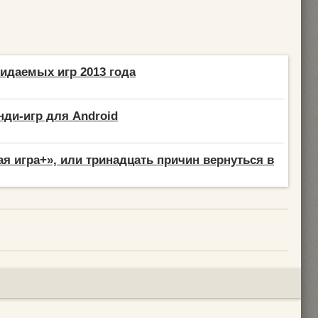
идаемых игр 2013 года
нди-игр для Android
я игра+», или тринадцать причин вернуться в