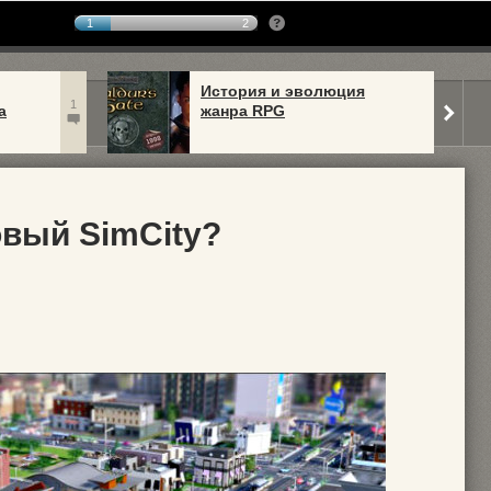
1
2
История и эволюция
1
а
жанра RPG
овый SimCity?