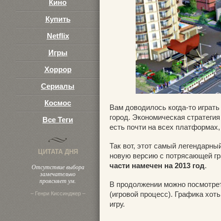
Кино
3
Купить
Netflix
Игры
Хоррор
Сериалы
Космос
Вам доводилось когда-то играть
город. Экономическая стратегия
Все Теги
есть почти на всех платформах, 
Так вот, этот самый легендарны
ЦИТАТА ДНЯ
новую версию с потрясающей гр
части намечен на 2013 год
.
Отсутствие выбора
замечательно
проясняет ум.
В продолжении можно посмотреть
(игровой процесс). Графика хот
– Генри Киссинджер –
игру.