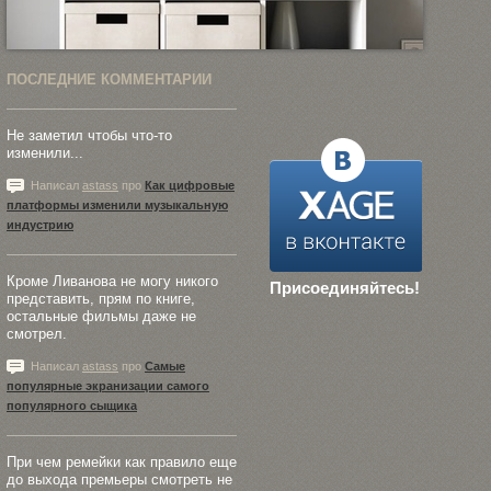
ПОСЛЕДНИЕ КОММЕНТАРИИ
Не заметил чтобы что-то
изменили...
Написал
astass
про
Как цифровые
платформы изменили музыкальную
индустрию
Кроме Ливанова не могу никого
Присоединяйтесь!
представить, прям по книге,
остальные фильмы даже не
смотрел.
Написал
astass
про
Самые
популярные экранизации самого
популярного сыщика
При чем ремейки как правило еще
до выхода премьеры смотреть не