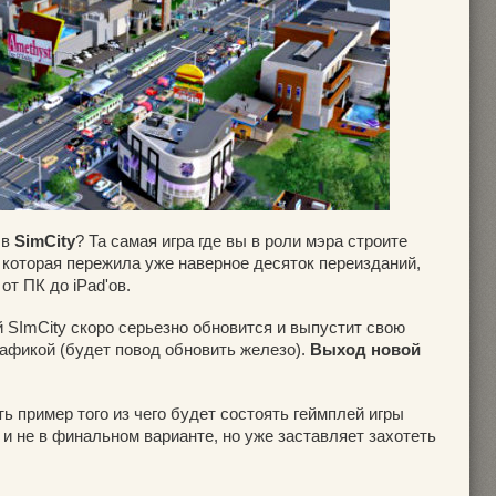
 в
SimCity
? Та самая игра где вы в роли мэра строите
 которая пережила уже наверное десяток переизданий,
от ПК до iPad'ов.
й SImCity скоро серьезно обновится и выпустит свою
афикой (будет повод обновить железо).
Выход новой
 пример того из чего будет состоять геймплей игры
ь и не в финальном варианте, но уже заставляет захотеть