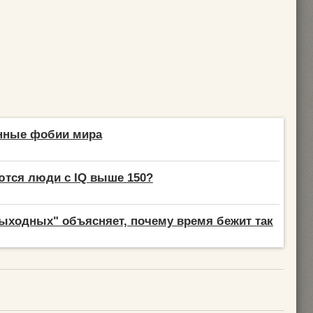
нные фобии мира
тся люди с IQ выше 150?
ыходных" объясняет, почему время бежит так