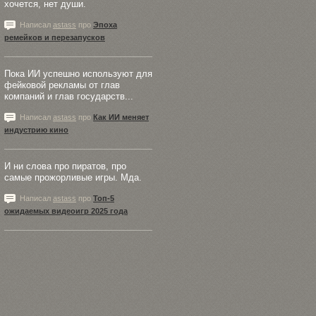
хочется, нет души.
Написал
astass
про
Эпоха
ремейков и перезапусков
Пока ИИ успешно используют для
фейковой рекламы от глав
компаний и глав государств...
Написал
astass
про
Как ИИ меняет
индустрию кино
И ни слова про пиратов, про
самые прожорливые игры. Мда.
Написал
astass
про
Топ-5
ожидаемых видеоигр 2025 года