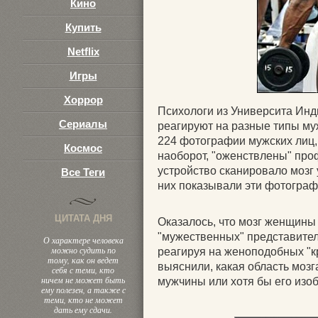
Кино
Купить
Netflix
Игры
Хоррор
Психологи из Университа Инд
Сериалы
реагируют на разные типы му
224 фотографии мужских лиц,
Космос
наоборот, "оженствлены" пр
устройство сканировало мозг 
Все Теги
них показывали эти фотограф
ЦИТАТА ДНЯ
Оказалось, что мозг женщины
"мужественных" представител
О характере человека
можно судить по
реагируя на женоподобных "к
тому, как он ведет
выяснили, какая область мозг
себя с теми, кто
ничем не может быть
мужчины или хотя бы его изо
ему полезен, а также с
теми, кто не может
дать ему сдачи.