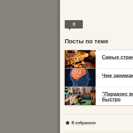
0
Посты по теме
Самые стра
Чем занимаю
"Парадокс в
быстро
В избранное