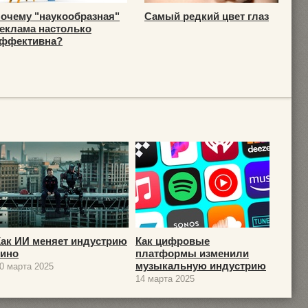
очему "наукообразная"
Самый редкий цвет глаз
еклама настолько
ффективна?
Как ИИ меняет индустрию
Как цифровые
кино
платформы изменили
музыкальную индустрию
0 марта 2025
14 марта 2025