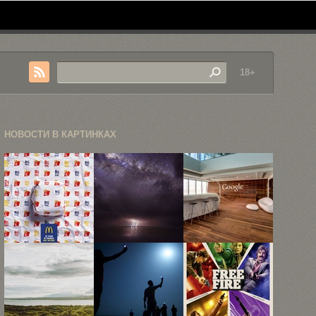
18+
НОВОСТИ В КАРТИНКАХ
Рекламная
12
Современная
ода «Биг-
завораживающих
штаб-
Маку», или
фотографий
квартира
как ...
космоса 2015
Google в
...
Тель-Авиве