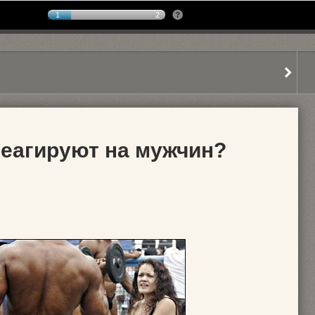
1
2
еагируют на мужчин?