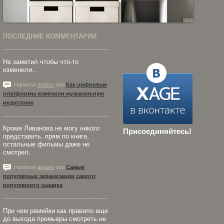
ПОСЛЕДНИЕ КОММЕНТАРИИ
Не заметил чтобы что-то
изменили...
Написал
astass
про
Как цифровые
платформы изменили музыкальную
индустрию
Кроме Ливанова не могу никого
Присоединяйтесь!
представить, прям по книге,
остальные фильмы даже не
смотрел.
Написал
astass
про
Самые
популярные экранизации самого
популярного сыщика
При чем ремейки как правило еще
до выхода премьеры смотреть не