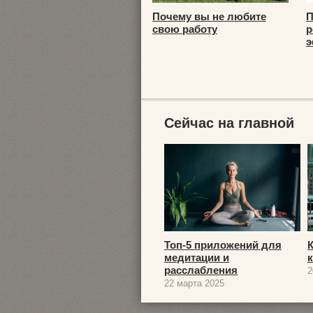
Почему вы не любите
П
свою работу
р
э
Сейчас на главной
Топ-5 приложений для
медитации и
расслабления
2
22 марта 2025