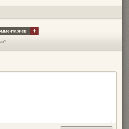
+
омментариев
ин?