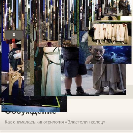
0
Посты по теме
В избранное
Добавить комментарий
Обсуждение
Как снималась кинотрилогия «Властелин колец»