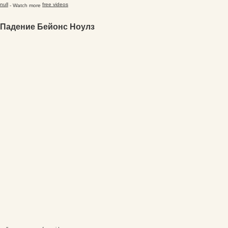
null
free videos
- Watch more
Падение Бейонс Ноулз