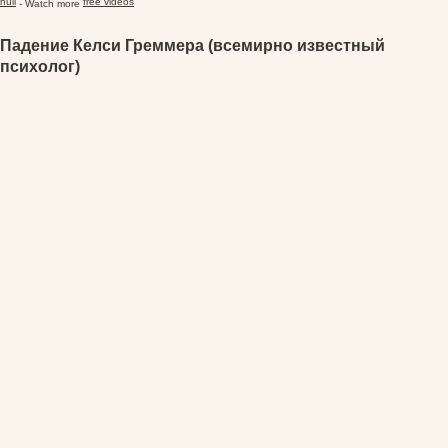
null
free videos
- Watch more
Падение Келси Греммера (всемирно известный
психолог)