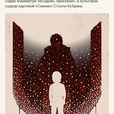
Ларри Макмёртри «Всадник, проезжай», и культовой
хоррор-картиной «Сияние» Стэнли Кубрика.