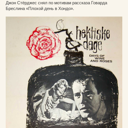
Джон Стёрджес снял по мотивам рассказа Говарда
Бреслина «Плохой день в Хондо».