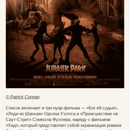
© Patrick Connan
Список включает и три нуар-фильма — «Бог ей судья»,
«Леди из Шанхая» Орсона Уэллса и «Происшествие на
Саут-Стрит» Сэмюэла Фуллера, наряду с фильмом
«Хад», который представляет собой экранизация романа