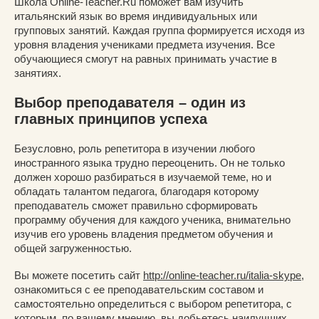
Школа Online-Teacher.Ru поможет вам изучить
итальянский язык во время индивидуальных или
групповых занятий. Каждая группа формируется исходя из
уровня владения учениками предмета изучения. Все
обучающиеся смогут на равных принимать участие в
занятиях.
Выбор преподавателя – один из
главных принципов успеха
Безусловно, роль репетитора в изучении любого
иностранного языка трудно переоценить. Он не только
должен хорошо разбираться в изучаемой теме, но и
обладать талантом педагога, благодаря которому
преподаватель сможет правильно сформировать
программу обучения для каждого ученика, внимательно
изучив его уровень владения предметом обучения и
общей загруженностью.
Вы можете посетить сайт
http://online-teacher.ru/italia-skype
,
ознакомиться с ее преподавательским составом и
самостоятельно определиться с выбором репетитора, с
которым, по вашему мнению, вы добьетесь наилучших