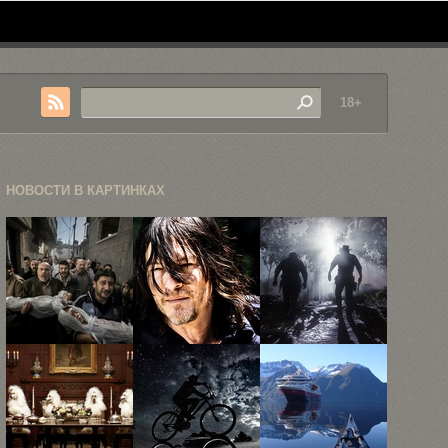
18+
НОВОСТИ В КАРТИНКАХ
Объявлены
26 мрачных
13 новых
победители
портретов
скриншотов
World Press
главных
Red Dead ...
Photo-2013
героев ...