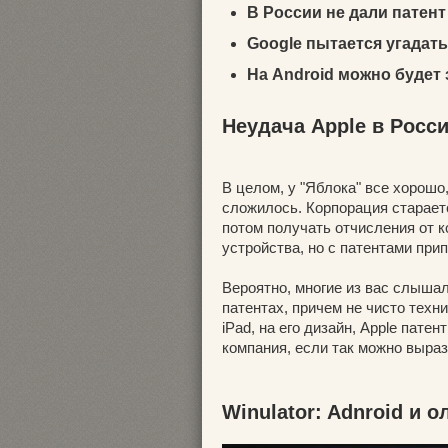
В России не дали патент
Google пытается угадать
На Android можно будет 
Неудача Apple в Росс
В целом, у "Яблока" все хорошо,
сложилось. Корпорация стараетс
потом получать отчисления от 
устройства, но с патентами при
Вероятно, многие из вас слышали
патентах, причем не чисто техни
iPad, на его дизайн, Apple пате
компания, если так можно выра
Winulator: Adnroid и 