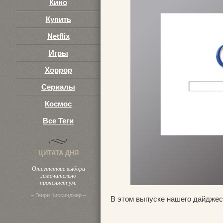
Кино
Купить
Netflix
Игры
Хоррор
Сериалы
Космос
Все Теги
ЦИТАТА ДНЯ
Отсутствие выбора
замечательно
проясняет ум.
– Генри Киссинджер –
В этом выпуске нашего дайджес