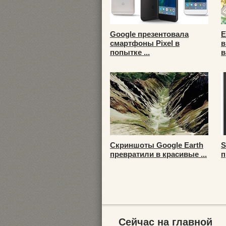
Google презентовала
Е
смартфоны Pixel в
в
попытке ...
в
Скриншоты Google Earth
S
превратили в красивые ...
п
Сейчас на главной