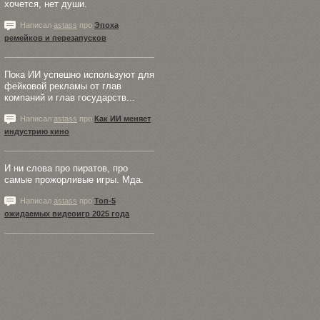
хочется, нет души.
Написал
astass
про
Эпоха
ремейков и перезапусков
Пока ИИ успешно используют для
фейковой рекламы от глав
компаний и глав государств...
Написал
astass
про
Как ИИ меняет
индустрию кино
И ни слова про пиратов, про
самые прожорливые игры. Мда.
Написал
astass
про
Топ-5
ожидаемых видеоигр 2025 года