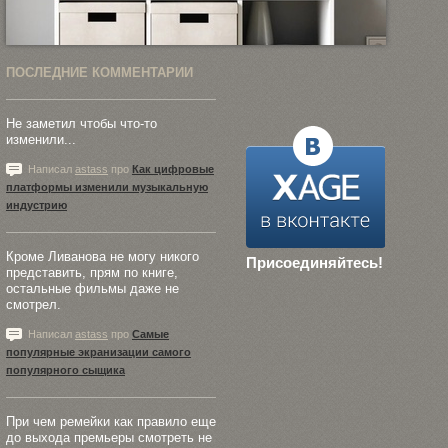
ПОСЛЕДНИЕ КОММЕНТАРИИ
Не заметил чтобы что-то
изменили...
Написал
astass
про
Как цифровые
платформы изменили музыкальную
индустрию
Кроме Ливанова не могу никого
Присоединяйтесь!
представить, прям по книге,
остальные фильмы даже не
смотрел.
Написал
astass
про
Самые
популярные экранизации самого
популярного сыщика
При чем ремейки как правило еще
до выхода премьеры смотреть не