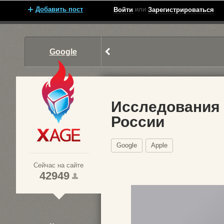
Добавить пост
или
Войти
Зарегистрироваться
Google
Исследования 
России
Xage.ru
Google
Apple
Сейчас на сайте
42949
1