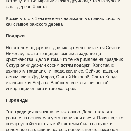
нетронутой. Бонифаций сказал друидам, что это чудо, и
ель - дерево Христа.
Кроме втого в 17-м веке ель наряжали в странах Европы
как символ райского дерева.
Подарки
Носителем подарков с давних времен считается Святой
Николай, но эта традиция возникла задолго до
христианства. Дело в том, что те же римляне на праздник
Сатурналии дарили своим детям подарки. Христиане
взяли эту традицию, и продолжили ее. Сейчас подарки
детям носят Дед Мороз, Святой Николай, Санта-Клаус,
итальянская Бефана. В общем, все эти "личности" -
инкарнации одного и того же героя.
Гирлянды
Эта традиция возникла не так давно. Дело в том, что
раньше на ветках ели устанавливали свечи. Понятно, что
пожароустойчивость такой системы была на нуле, и
рядом всегда ставили ведро с водой в целях пожарной