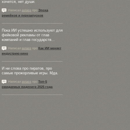
хочется, нет души.
Написал
astass
про
Эпоха
ремейков и перезапусков
Пока ИИ успешно используют для
фейковой рекламы от глав
компаний и глав государств...
Написал
astass
про
Как ИИ меняет
индустрию кино
И ни слова про пиратов, про
самые прожорливые игры. Мда.
Написал
astass
про
Топ-5
ожидаемых видеоигр 2025 года