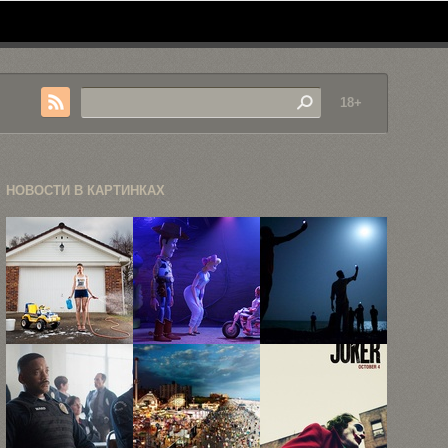
18+
НОВОСТИ В КАРТИНКАХ
«Назад в
В
Победители
детство»,
финальном
престижного
или как ...
трейлере
фотоконкурса
«Истории
World Press
игрушек ...
...