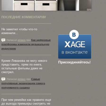
ПОСЛЕДНИЕ КОММЕНТАРИИ
Не заметил чтобы что-то
изменили...
Написал
astass
про
Как цифровые
платформы изменили музыкальную
индустрию
Кроме Ливанова не могу никого
Присоединяйтесь!
представить, прям по книге,
остальные фильмы даже не
смотрел.
Написал
astass
про
Самые
популярные экранизации самого
популярного сыщика
При чем ремейки как правило еще
до выхода премьеры смотреть не