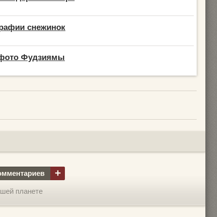
рафии снежинок
фото Фудзиямы
+
омментариев
шей планете