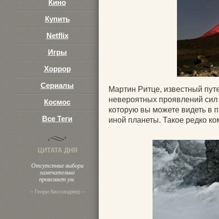
Кино
Купить
Netflix
Игры
Хоррор
Сериалы
Мартин Ритце, известный пут
невероятных проявлений сил п
Космос
которую вы можете видеть в 
Все Теги
иной планеты. Такое редко ко
ЦИТАТА ДНЯ
Отсутствие выбора
замечательно
проясняет ум.
– Генри Киссинджер –