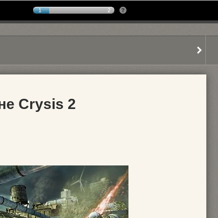
1
2
не Crysis 2