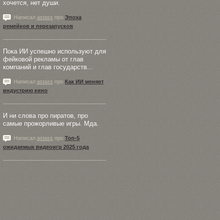
хочется, нет души.
Написал
astass
про
Эпоха
ремейков и перезапусков
Пока ИИ успешно используют для
фейковой рекламы от глав
компаний и глав государств...
Написал
astass
про
Как ИИ меняет
индустрию кино
И ни слова про пиратов, про
самые прожорливые игры. Мда.
Написал
astass
про
Топ-5
ожидаемых видеоигр 2025 года