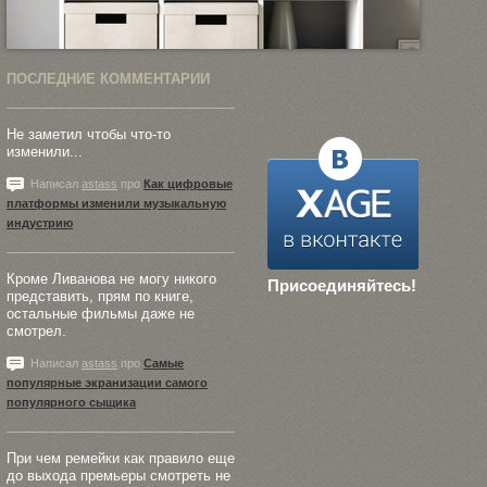
ПОСЛЕДНИЕ КОММЕНТАРИИ
Не заметил чтобы что-то
изменили...
Написал
astass
про
Как цифровые
платформы изменили музыкальную
индустрию
Кроме Ливанова не могу никого
Присоединяйтесь!
представить, прям по книге,
остальные фильмы даже не
смотрел.
Написал
astass
про
Самые
популярные экранизации самого
популярного сыщика
При чем ремейки как правило еще
до выхода премьеры смотреть не