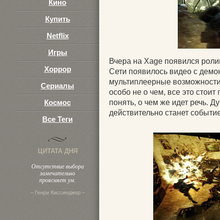
Кино
Купить
Netflix
Игры
Вчера на Xage появился ролик
Хоррор
Сети появилось видео с дем
мультиплеерные возможности
Сериалы
особо не о чем, все это стои
Космос
понять, о чем же идет речь. Д
действительно станет событи
Все Теги
ЦИТАТА ДНЯ
Отсутствие выбора
замечательно
проясняет ум.
– Генри Киссинджер –