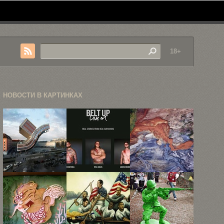
18+
НОВОСТИ В КАРТИНКАХ
88 вариантов
«Пристегнулся
«Индустриальные
одного и
— выжил»
шрамы», или
того ...
аэроснимки
загрязнения
...