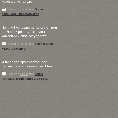
хочется, нет души.
Написал
astass
про
Эпоха
ремейков и перезапусков
Пока ИИ успешно используют для
фейковой рекламы от глав
компаний и глав государств...
Написал
astass
про
Как ИИ меняет
индустрию кино
И ни слова про пиратов, про
самые прожорливые игры. Мда.
Написал
astass
про
Топ-5
ожидаемых видеоигр 2025 года