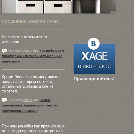
ПОСЛЕДНИЕ КОММЕНТАРИИ
Не заметил чтобы что-то
изменили...
Написал
astass
про
Как цифровые
платформы изменили музыкальную
индустрию
Кроме Ливанова не могу никого
Присоединяйтесь!
представить, прям по книге,
остальные фильмы даже не
смотрел.
Написал
astass
про
Самые
популярные экранизации самого
популярного сыщика
При чем ремейки как правило еще
до выхода премьеры смотреть не