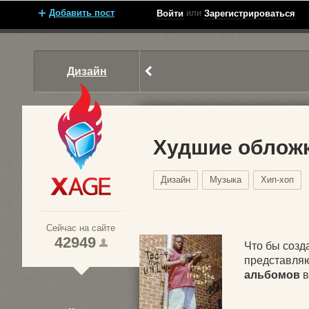
Добавить пост
или
Войти
Зарегистрироваться
Дизайн
Худшие обложк
Дизайн
Музыка
Хип-хоп
Xage.ru
Сейчас на сайте
42949
Что бы созд
представля
альбомов
в
1