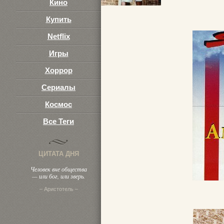
Кино
Купить
Netflix
Игры
Хоррор
Сериалы
Космос
Все Теги
ЦИТАТА ДНЯ
Человек вне общества
— или бог, или зверь.
– Аристотель –