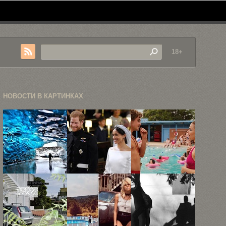
18+
НОВОСТИ В КАРТИНКАХ
Фотографии
Королевская
«Лето в
подземных
свадьба
Хокинсе»,
ледников от
принца
или как ...
Eric ...
Гарри и ...