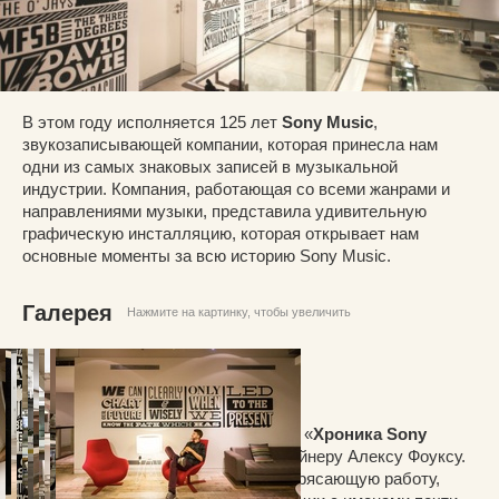
В этом году исполняется 125 лет
Sony Music
,
звукозаписывающей компании, которая принесла нам
одни из самых знаковых записей в музыкальной
индустрии. Компания, работающая со всеми жанрами и
направлениями музыки, представила удивительную
графическую инсталляцию, которая открывает нам
основные моменты за всю историю Sony Music.
Галерея
Нажмите на картинку, чтобы увеличить
Реализацию проекта под названием «
Хроника Sony
Music
» поручили британскому дизайнеру Алексу Фоуксу.
Алекс и его команда проделали потрясающую работу,