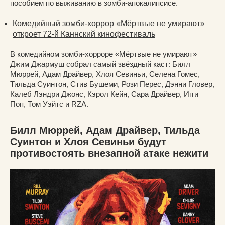
пособием по выживанию в зомби-апокалипсисе.
Комедийный зомби-хоррор «Мёртвые не умирают»
откроет 72-й Каннский кинофестиваль
В комедийном зомби-хорроре «Мёртвые не умирают»
Джим Джармуш собрал самый звёздный каст: Билл
Мюррей, Адам Драйвер, Хлоя Севиньи, Селена Гомес,
Тильда Суинтон, Стив Бушеми, Рози Перес, Дэнни Гловер,
Калеб Лэндри Джонс, Кэрол Кейн, Сара Драйвер, Игги
Поп, Том Уэйтс и RZA.
Билл Мюррей, Адам Драйвер, Тильда
Суинтон и Хлоя Севиньи будут
противостоять внезапной атаке нежити