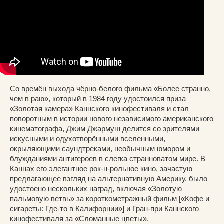
Со времён выхода чёрно-белого фильма «Более странно,
чем в раю», который в 1984 году удостоился приза
«Золотая камера» Каннского кинофестиваля и стал
поворотным в истории нового независимого американского
кинематографа, Джим Джармуш делится со зрителями
искусными и одухотворёнными вселенными,
окрыляющими саундтреками, необычным юмором и
блужданиями антигероев в слегка странноватом мире. В
Каннах его элегантное рок-н-рольное кино, зачастую
предлагающее взгляд на альтернативную Америку, было
удостоено нескольких наград, включая «Золотую
пальмовую ветвь» за короткометражный фильм [«Кофе и
сигареты: Где-то в Калифорнии»] и Гран-при Каннского
кинофестиваля за «Сломанные цветы».