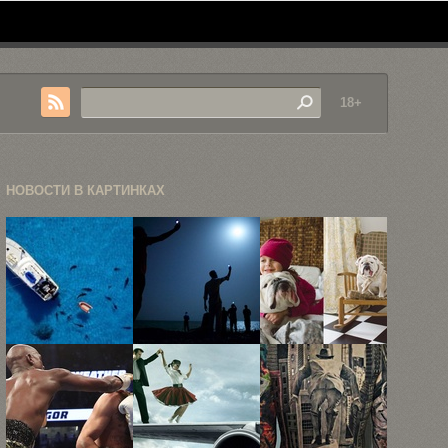
18+
НОВОСТИ В КАРТИНКАХ
Подводный
Победители
Дружба
мир глазами
престижного
маленькой
Брайана
фотоконкурса
девочки и
Скерри
World Press
английского
...
...