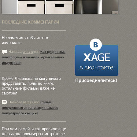
ПОСЛЕДНИЕ КОММЕНТАРИИ
Не заметил чтобы что-то
изменили...
Написал
astass
про
Как цифровые
платформы изменили музыкальную
индустрию
Кроме Ливанова не могу никого
Присоединяйтесь!
представить, прям по книге,
остальные фильмы даже не
смотрел.
Написал
astass
про
Самые
популярные экранизации самого
популярного сыщика
При чем ремейки как правило еще
до выхода премьеры смотреть не