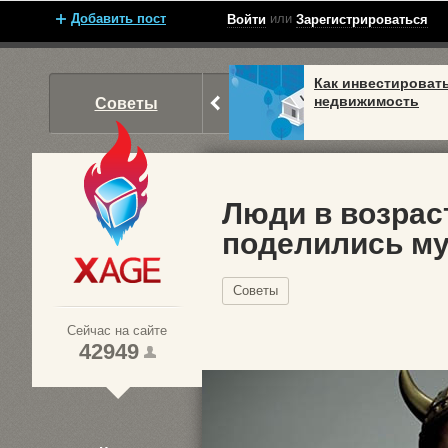
Добавить пост
или
Войти
Зарегистрироваться
Как инвестироват
недвижимость
Советы
Люди в возраст
поделились му
Xage.ru
Советы
Сейчас на сайте
42949
1
2