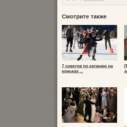
Смотрите также
7 советов по катанию на
П
коньках ...
з