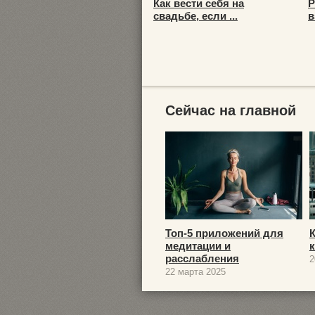
Как вести себя на
Р
свадьбе, если ...
в
Сейчас на главной
Топ-5 приложений для
медитации и
расслабления
2
22 марта 2025