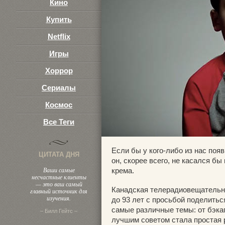
Кино
Купить
Netflix
Игры
Хоррор
Сериалы
Космос
Все Теги
Если бы у кого-либо из нас поя
ЦИТАТА ДНЯ
он, скорее всего, не касался б
Ваши самые
крема.
несчастные клиенты
— это ваш самый
Канадская телерадиовещательна
главный источник для
изучения.
до 93 лет с просьбой поделить
самые различные темы: от бэка
– Билл Гейтс –
лучшим советом стала простая 