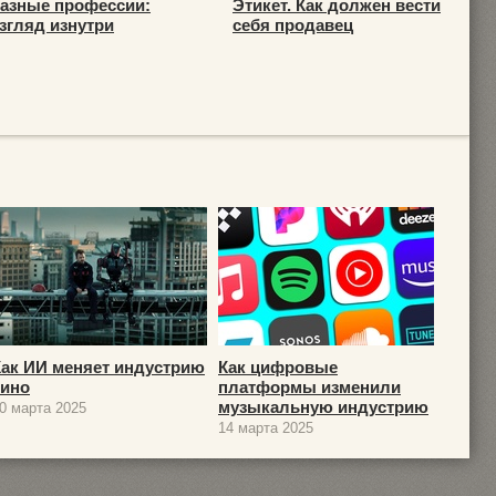
азные профессии:
Этикет. Как должен вести
згляд изнутри
себя продавец
Как ИИ меняет индустрию
Как цифровые
кино
платформы изменили
музыкальную индустрию
0 марта 2025
14 марта 2025