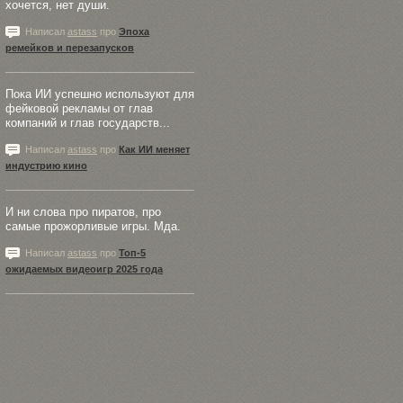
хочется, нет души.
Написал
astass
про
Эпоха
ремейков и перезапусков
Пока ИИ успешно используют для
фейковой рекламы от глав
компаний и глав государств...
Написал
astass
про
Как ИИ меняет
индустрию кино
И ни слова про пиратов, про
самые прожорливые игры. Мда.
Написал
astass
про
Топ-5
ожидаемых видеоигр 2025 года