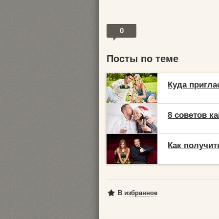
0
Посты по теме
Куда пригла
8 советов к
Как получит
В избранное