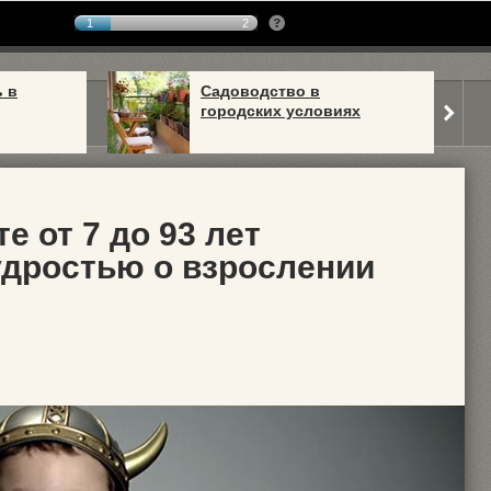
1
2
ь в
Садоводство в
городских условиях
е от 7 до 93 лет
дростью о взрослении