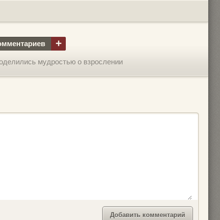
+
омментариев
 поделились мудростью о взрослении