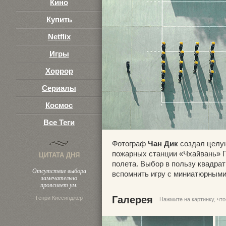
Кино
Купить
Netflix
Игры
Хоррор
Сериалы
Космос
Все Теги
Фотограф
Чан Дик
создал целу
пожарных станции «Чхайвань» Г
ЦИТАТА ДНЯ
полета. Выбор в пользу квадрат
Отсутствие выбора
вспомнить игру с миниатюрными
замечательно
проясняет ум.
Галерея
– Генри Киссинджер –
Нажмите на картинку, чт