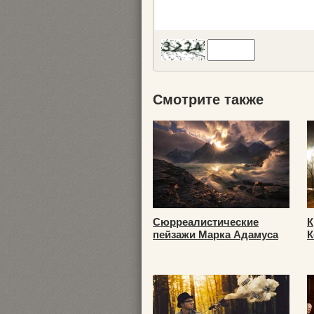
Смотрите также
Сюрреалистические
К
пейзажи Марка Адамуса
К