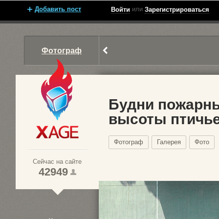
Добавить пост
или
Войти
Зарегистрироваться
Фотограф
Будни пожарны
высоты птичье
Xage.ru
Фотограф
Галерея
Фото
Сейчас на сайте
42949
1