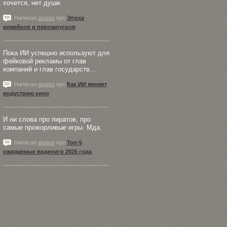
хочется, нет души.
Написал
astass
про
Эпоха
ремейков и перезапусков
Пока ИИ успешно используют для
фейковой рекламы от глав
компаний и глав государств...
Написал
astass
про
Как ИИ меняет
индустрию кино
И ни слова про пиратов, про
самые прожорливые игры. Мда.
Написал
astass
про
Топ-5
ожидаемых видеоигр 2025 года