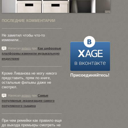
ПОСЛЕДНИЕ КОММЕНТАРИИ
Не заметил чтобы что-то
изменили...
Написал
astass
про
Как цифровые
платформы изменили музыкальную
индустрию
Кроме Ливанова не могу никого
Присоединяйтесь!
представить, прям по книге,
остальные фильмы даже не
смотрел.
Написал
astass
про
Самые
популярные экранизации самого
популярного сыщика
При чем ремейки как правило еще
до выхода премьеры смотреть не