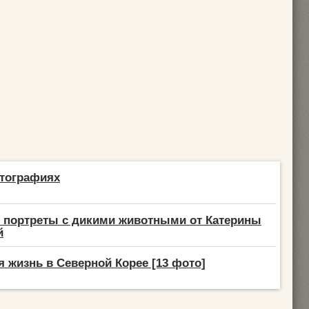
отографиях
 портреты с дикими животными от Катерины
й
 жизнь в Северной Корее [13 фото]