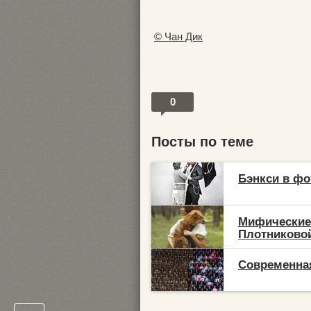
© Чан Дик
0
Посты по теме
Бэнкси в ф
Мифические
Плотниково
Современная