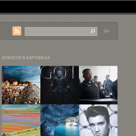
18+
НОВОСТИ В КАРТИНКАХ
День и ночь
HBO
Эксклюзивный
в Нью-Йорке
поделился
взгляд на
...
20
Уилла Смита
постерами,
...
предваряющими