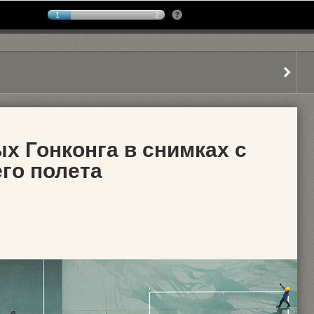
1
2
х Гонконга в снимках с
го полета