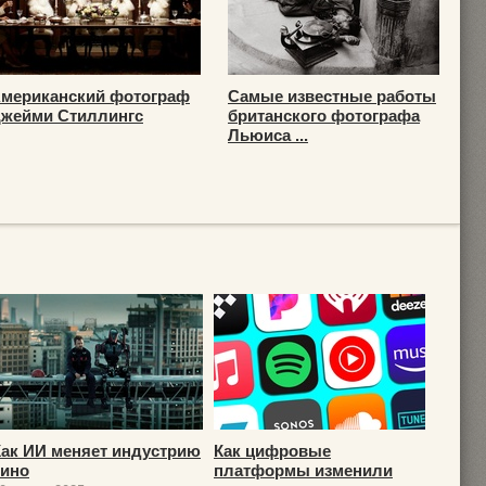
мериканский фотограф
Самые известные работы
жейми Стиллингс
британского фотографа
Льюиса ...
Как ИИ меняет индустрию
Как цифровые
кино
платформы изменили