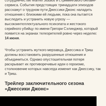
сотрудничестве Marvel Studios и стримингового онлайн-
сервиса. События предстоящих тринадцати эпизодов
расскажут о трудном пути Джессики Джонс наладить
отношения с близкими ей людьми, пока она пытается
выследить и устранить новую угрозу —
высокоинтеллектуального психопата и жестокого
серийного убийцу по имени Грегори Сэлинджер, который
появится на экранах телезрителей ровно через неделю:
14 июня
.
Чтобы устранить жуткого мерзавца, Джессика и Триш
должны восстановить разрушенные отношения и
объединиться. Однако опустошительная потеря
раскрывает их противоречивые идеи о героизме,
столкновение которых навсегда изменит как Джессику, так
и Триш.
Трейлер заключительного сезона
«Джессики Джонс»