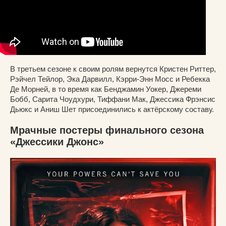
В третьем сезоне к своим ролям вернутся Кристен Риттер,
Рэйчел Тейлор, Эка Дарвилл, Кэрри-Энн Мосс и Ребекка
Де Морней, в то время как Бенджамин Уокер, Джереми
Бобб, Сарита Чоудхури, Тиффани Мак, Джессика Фрэнсис
Дьюкс и Аниш Шет присоединились к актёрскому составу.
Мрачные постеры финального сезона
«Джессики Джонс»