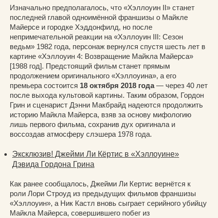
Изначально предполагалось, что «Хэллоуин II» станет
последней главой одноимённой франшизы о Майкле
Майерсе и городке Хэддонфилд, но после
непримечательной реакции на «Хэллоуин III: Сезон
ведьм» 1982 года, персонаж вернулся спустя шесть лет в
картине «Хэллоуин 4: Возвращение Майкла Майерса»
[1988 год]. Предстоящий фильм станет прямым
продолжением оригинального «Хэллоуина», а его
премьера состоится
18 октября 2018 года
— через 40 лет
после выхода культовой картины. Таким образом, Гордон
Грин и сценарист Дэнни Макбрайд надеются продолжить
историю Майкла Майерса, взяв за основу мифологию
лишь первого фильма, сохранив дух оригинала и
воссоздав атмосферу слэшера 1978 года.
Эксклюзив! Джейми Ли Кёртис в «Хэллоуине»
Дэвида Гордона Грина
Как ранее сообщалось, Джейми Ли Кертис вернётся к
роли Лори Строуд из предыдущих фильмов франшизы
«Хэллоуин», а Ник Кастл вновь сыграет серийного убийцу
Майкла Майерса, совершившего побег из