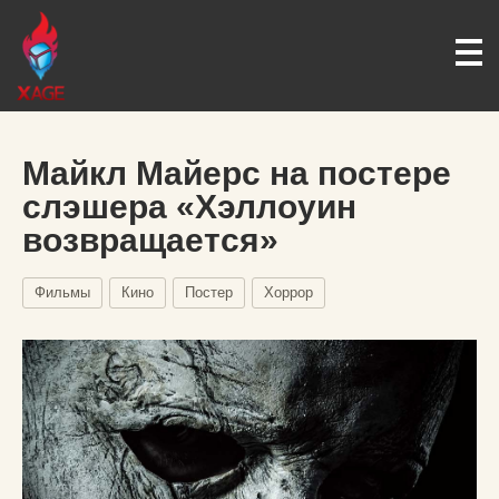
Майкл Майерс на постере
слэшера «Хэллоуин
возвращается»
Фильмы
Кино
Постер
Хоррор