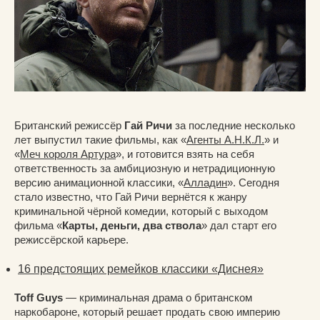
Британский режиссёр
Гай Ричи
за последние несколько
лет выпустил такие фильмы, как «
Агенты А.Н.К.Л.
» и
«
Меч короля Артура
», и готовится взять на себя
ответственность за амбициозную и нетрадиционную
версию анимационной классики, «
Алладин
». Сегодня
стало известно, что Гай Ричи вернётся к жанру
криминальной чёрной комедии, который с выходом
фильма «
Карты, деньги, два ствола
» дал старт его
режиссёрской карьере.
16 предстоящих ремейков классики «Диснея»
Toff Guys
— криминальная драма о британском
наркобароне, который решает продать свою империю