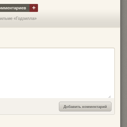
+
омментариев
фильме «Годзилла»