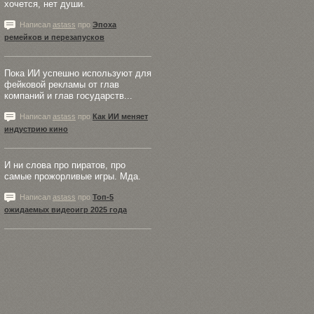
хочется, нет души.
Написал
astass
про
Эпоха
ремейков и перезапусков
Пока ИИ успешно используют для
фейковой рекламы от глав
компаний и глав государств...
Написал
astass
про
Как ИИ меняет
индустрию кино
И ни слова про пиратов, про
самые прожорливые игры. Мда.
Написал
astass
про
Топ-5
ожидаемых видеоигр 2025 года