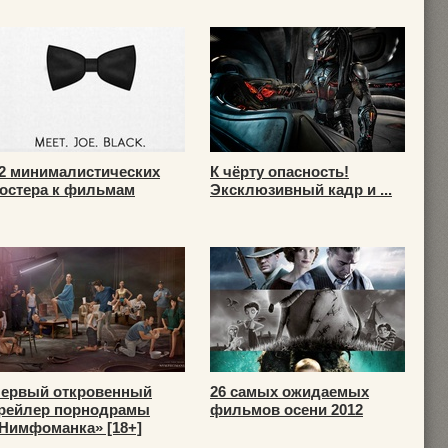
2 минималистических
К чёрту опасность!
остера к фильмам
Эксклюзивный кадр и ...
ервый откровенный
26 самых ожидаемых
рейлер порнодрамы
фильмов осени 2012
Нимфоманка» [18+]