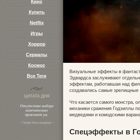
Кино
Купить
Netflix
Игры
Хоррор
Сериалы
Космос
Визуальные эффекты в фантаст
Все Теги
Эдвардса заслуживают отдельно
эффектам, работавшая над филь
создавались самые зрелищные 
ЦИТАТА ДНЯ
Что касается самого монстра, о
Отсутствие выбора
механики сражения Годзиллы по
замечательно
проясняет ум.
медведями и комодскими варан
– Генри Киссинджер –
Спецэффекты в Го