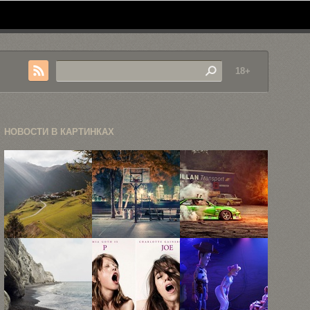
18+
НОВОСТИ В КАРТИНКАХ
Путешествия
Баскетбольные
20 красивых
через
обручи Нью-
фотографий
красоты
Йорка
автомобилей
Швейцарии в
в ...
...