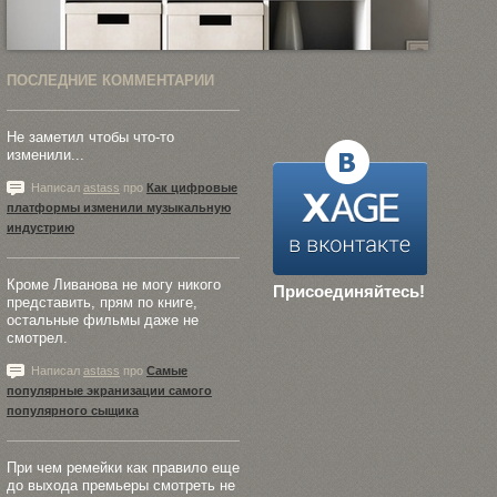
ПОСЛЕДНИЕ КОММЕНТАРИИ
Не заметил чтобы что-то
изменили...
Написал
astass
про
Как цифровые
платформы изменили музыкальную
индустрию
Кроме Ливанова не могу никого
Присоединяйтесь!
представить, прям по книге,
остальные фильмы даже не
смотрел.
Написал
astass
про
Самые
популярные экранизации самого
популярного сыщика
При чем ремейки как правило еще
до выхода премьеры смотреть не