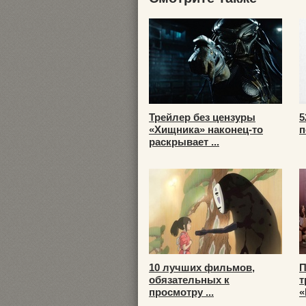
Трейлер без цензуры
5
«Хищника» наконец-то
п
раскрывает ...
10 лучших фильмов,
П
обязательных к
т
просмотру ...
«