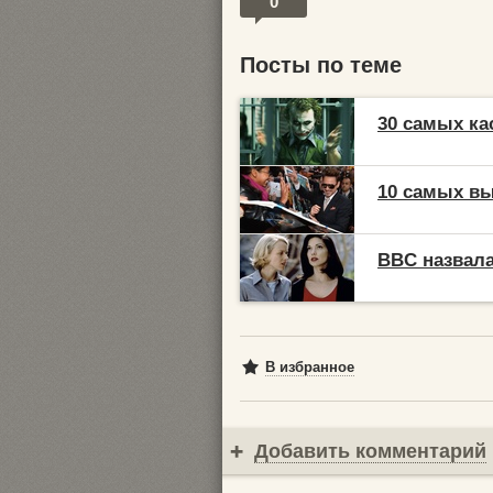
0
Посты по теме
30 самых к
10 самых в
BBC назвала
В избранное
Добавить комментарий