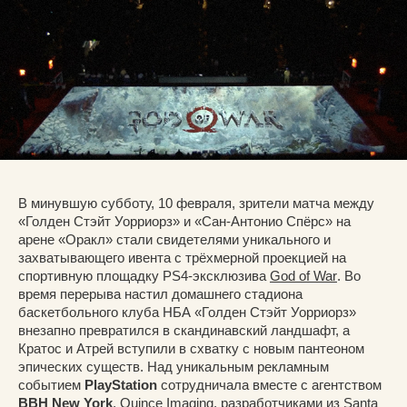
В минувшую субботу, 10 февраля, зрители матча между
«Голден Стэйт Уорриорз» и «Сан-Антонио Спёрс» на
арене «Оракл» стали свидетелями уникального и
захватывающего ивента с трёхмерной проекцией на
спортивную площадку PS4-эксклюзива
God of War
. Во
время перерыва настил домашнего стадиона
баскетбольного клуба НБА «Голден Стэйт Уорриорз»
внезапно превратился в скандинавский ландшафт, а
Кратос и Атрей вступили в схватку с новым пантеоном
эпических существ. Над уникальным рекламным
событием
PlayStation
сотрудничала вместе с агентством
BBH New York
, Quince Imaging, разработчиками из Santa