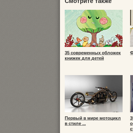
Смотрите также
35 современных обложек
Ф
книжек для детей
Первый в мире мотоцикл
3
в стиле ...
о
с