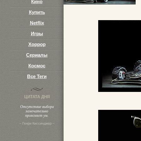
Кино
Купить
Netflix
Игры
Хоррор
Сериалы
Космос
Все Теги
ЦИТАТА ДНЯ
Отсутствие выбора
замечательно
проясняет ум.
– Генри Киссинджер –