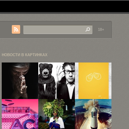
18+
НОВОСТИ В КАРТИНКАХ
Портреты
Знаменитости
Минималистичные
бездомных в
в объективе
постеры для
объективе
Алекси
мультиков
Ли ...
Любомирски
Pixar