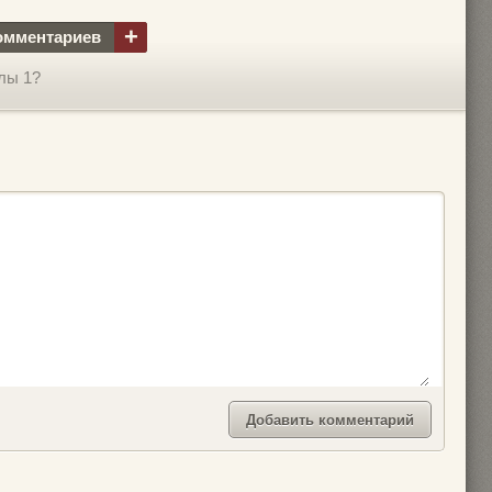
+
омментариев
лы 1?