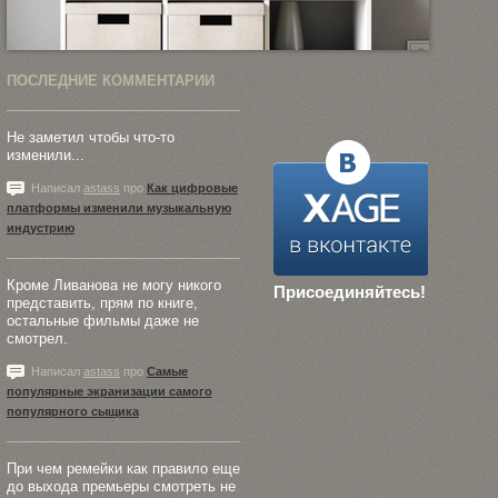
ПОСЛЕДНИЕ КОММЕНТАРИИ
Не заметил чтобы что-то
изменили...
Написал
astass
про
Как цифровые
платформы изменили музыкальную
индустрию
Кроме Ливанова не могу никого
Присоединяйтесь!
представить, прям по книге,
остальные фильмы даже не
смотрел.
Написал
astass
про
Самые
популярные экранизации самого
популярного сыщика
При чем ремейки как правило еще
до выхода премьеры смотреть не