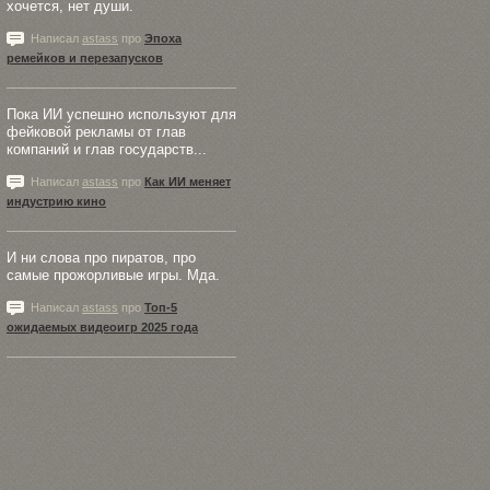
хочется, нет души.
Написал
astass
про
Эпоха
ремейков и перезапусков
Пока ИИ успешно используют для
фейковой рекламы от глав
компаний и глав государств...
Написал
astass
про
Как ИИ меняет
индустрию кино
И ни слова про пиратов, про
самые прожорливые игры. Мда.
Написал
astass
про
Топ-5
ожидаемых видеоигр 2025 года