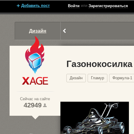
Добавить пост
или
Войти
Зарегистрироваться
Дизайн
Газонокосилка
Дизайн
Гламур
Формула-1
Xage.ru
Сейчас на сайте
42949
1