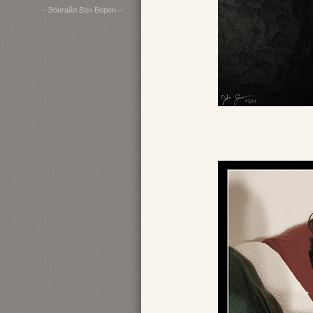
– Эбигайл Ван Берен –