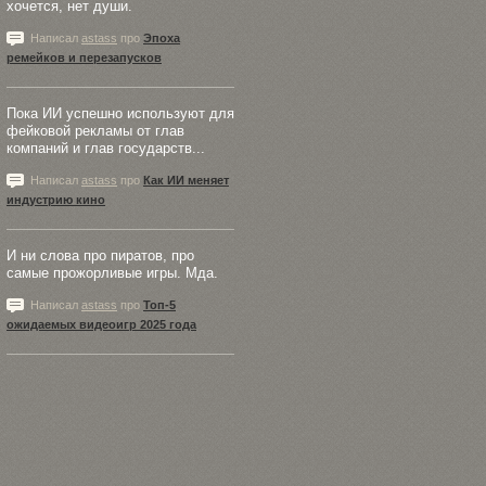
хочется, нет души.
Написал
astass
про
Эпоха
ремейков и перезапусков
Пока ИИ успешно используют для
фейковой рекламы от глав
компаний и глав государств...
Написал
astass
про
Как ИИ меняет
индустрию кино
И ни слова про пиратов, про
самые прожорливые игры. Мда.
Написал
astass
про
Топ-5
ожидаемых видеоигр 2025 года