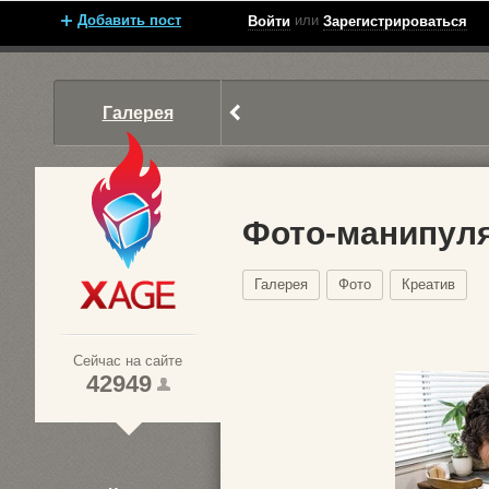
Добавить пост
или
Войти
Зарегистрироваться
Галерея
Фото-манипул
Галерея
Фото
Креатив
Xage.ru
Сейчас на сайте
42949
1