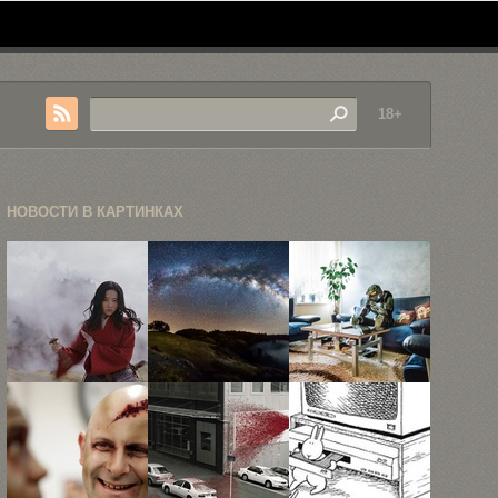
18+
НОВОСТИ В КАРТИНКАХ
В «Мулане»
Астрофотография
Фанаты
студия
Майкла
косплея в
«Дисней»
Шейнблума
повседневной
предложит ...
жизни