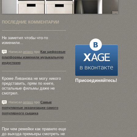
ПОСЛЕДНИЕ КОММЕНТАРИИ
Не заметил чтобы что-то
изменили...
Написал
astass
про
Как цифровые
платформы изменили музыкальную
индустрию
Кроме Ливанова не могу никого
Присоединяйтесь!
представить, прям по книге,
остальные фильмы даже не
смотрел.
Написал
astass
про
Самые
популярные экранизации самого
популярного сыщика
При чем ремейки как правило еще
до выхода премьеры смотреть не