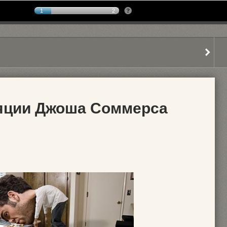
1
2
яции Джоша Соммерса