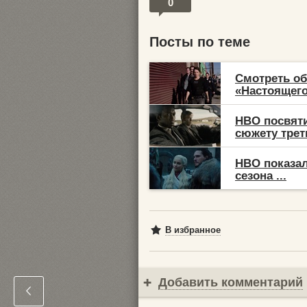
0
Посты по теме
Смотреть об
«Настоящего
HBO посвяти
сюжету треть
HBO показал
сезона ...
В избранное
Добавить комментарий