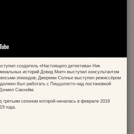
ыступил создатель «Настоящего детектива» Ник
иминальных историй Дэвид Милч выступил консультантом
з восьми эпизодов; Джереми Солнье выступил режиссёром
я должен был работать с Пиццолатто над постановкой
 Дэниел Сакхейм.
д третьим сезоном которой началась в феврале 2018
19 года.