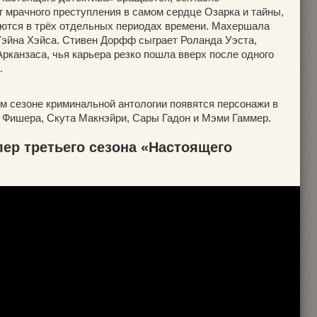
г мрачного преступления в самом сердце Озарка и тайны,
ются в трёх отдельных периодах времени. Махершала
Уэйна Хэйса. Стивен Дорфф сыграет Роланда Уэста,
рканзаса, чья карьера резко пошла вверх после одного
.
м сезоне криминальной антологии появятся персонажи в
 Фишера, Скута Макнэйри, Сары Гадон и Мэми Гаммер.
ер третьего сезона «Настоящего