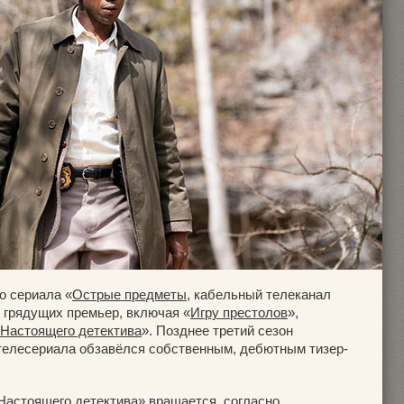
о сериала «
Острые предметы
, кабельный телеканал
 грядущих премьер, включая «
Игру престолов
»,
Настоящего детектива
». Позднее третий сезон
телесериала обзавёлся собственным, дебютным тизер-
Настоящего детектива» вращается, согласно