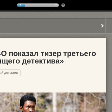
1
2
 показал тизер третьего
ящего детектива»
ий детектив