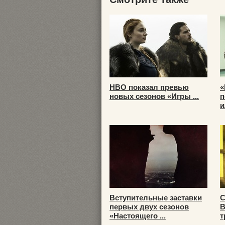
HBO показал превью
«
новых сезонов «Игры ...
п
и
Вступительные заставки
С
первых двух сезонов
В
«Настоящего ...
т