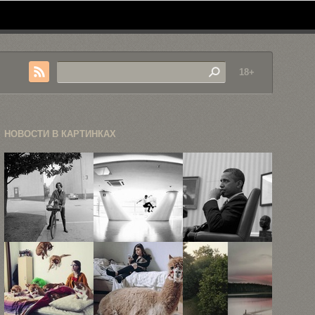
18+
НОВОСТИ В КАРТИНКАХ
Культовые
Автопортреты
Фотограф
портреты
бразильского
Кристофер
Джеймса
про-скейтера
Моррис
Дина,
Фабиано
Элизабет ...
Родригеса