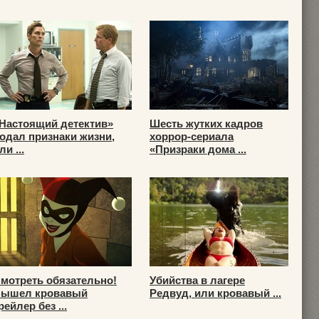
Настоящий детектив»
Шесть жутких кадров
одал признаки жизни,
хоррор-сериала
ли ...
«Призраки дома ...
мотреть обязательно!
Убийства в лагере
ышел кровавый
Редвуд, или кровавый ...
рейлер без ...