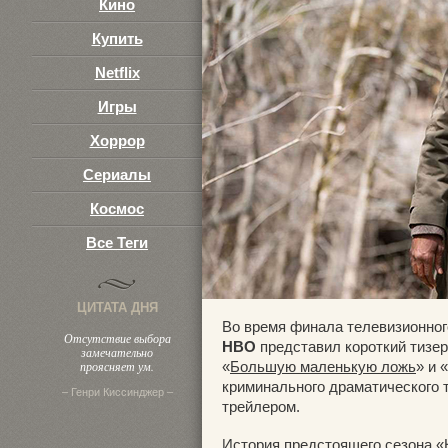
Кино
Купить
Netflix
Игры
Хоррор
Сериалы
Космос
Все Теги
ЦИТАТА ДНЯ
Во время финала телевизионног
Отсутствие выбора
HBO
представил короткий тизер
замечательно
проясняет ум.
«
Большую маленькую ложь
» и «
криминального драматического 
– Генри Киссинджер –
трейлером.
История предстоящего сезона «