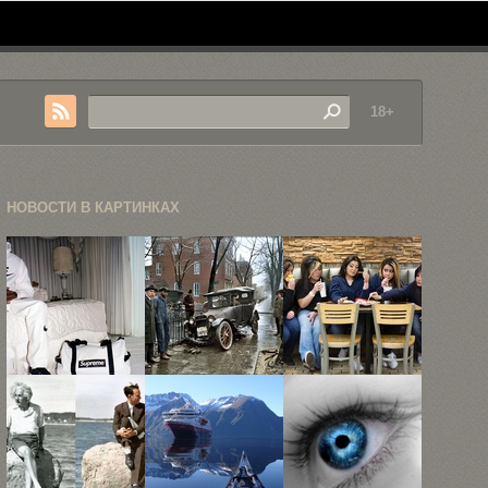
18+
НОВОСТИ В КАРТИНКАХ
Лукбук
25 шикарных
«Макдоналдс»
совместной
черно-белых
в 15
коллекции
исторических
портретах
Nike x ...
фото ...
посетителей