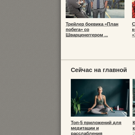
Трейлер боевика «План
С
побега» со
к
Шварценеггером ...
«
Сейчас на главной
Топ-5 приложений для
медитации и
расслабления
2