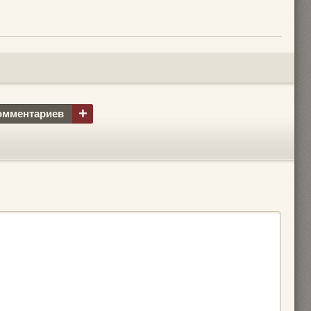
+
омментариев