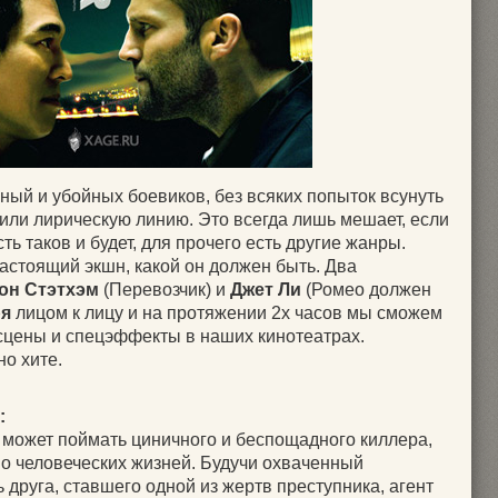
ный и убойных боевиков, без всяких попыток всунуть
ли лирическую линию. Это всегда лишь мешает, если
ь таков и будет, для прочего есть другие жанры.
настоящий экшн, какой он должен быть. Два
он Стэтхэм
(Перевозчик) и
Джет Ли
(Ромео должен
ря
лицом к лицу и на протяжении 2х часов мы сможем
сцены и спецэффекты в наших кинотеатрах.
о хите.
:
 может поймать циничного и беспощадного киллера,
во человеческих жизней. Будучи охваченный
 друга, ставшего одной из жертв преступника, агент