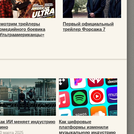
мотрим трейлеры
Первый официальный
омедийного боевика
трейлер Форсажа 7
Ультраамериканцы»
Как ИИ меняет индустрию
Как цифровые
кино
платформы изменили
музыкальную индустрию
0 марта 2025