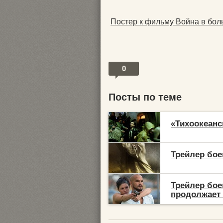
Постер к фильму Война в бо
0
Посты по теме
«Тихоокеанск
Трейлер боев
Трейлер бое
продолжает 