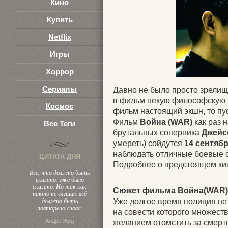
Кино
Купить
Netflix
Игры
Хоррор
Сериалы
Давно не было просто зрелищ
в фильм некую философскую и
Космос
фильм настоящий экшн, то пуст
Фильм
Война (WAR)
как раз 
Все Теги
брутальных соперника
Джейс
умереть) сойдутся
14 сентяб
наблюдать отличные боевые 
ЦИТАТА ДНЯ
Подробнее о предстоящем кин
Всё, что должно быть
сказано, уже было
сказано. Но так как
Сюжет фильма Война(WAR)
никто не слушал, всё
должно быть
Уже долгое время полиция не
повторено снова.
на совести которого множест
– Андре Жид –
желанием отомстить за смерть