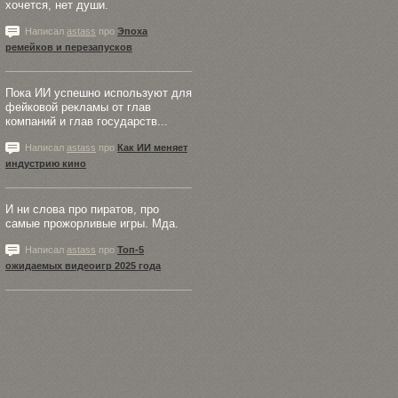
хочется, нет души.
Написал
astass
про
Эпоха
ремейков и перезапусков
Пока ИИ успешно используют для
фейковой рекламы от глав
компаний и глав государств...
Написал
astass
про
Как ИИ меняет
индустрию кино
И ни слова про пиратов, про
самые прожорливые игры. Мда.
Написал
astass
про
Топ-5
ожидаемых видеоигр 2025 года