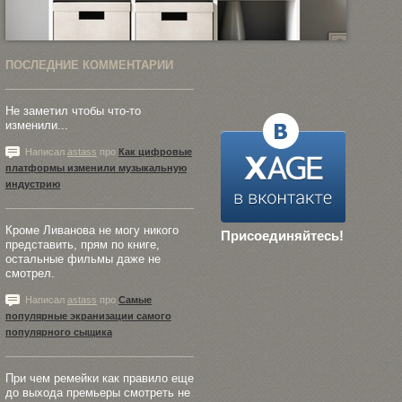
ПОСЛЕДНИЕ КОММЕНТАРИИ
Не заметил чтобы что-то
изменили...
Написал
astass
про
Как цифровые
платформы изменили музыкальную
индустрию
Кроме Ливанова не могу никого
Присоединяйтесь!
представить, прям по книге,
остальные фильмы даже не
смотрел.
Написал
astass
про
Самые
популярные экранизации самого
популярного сыщика
При чем ремейки как правило еще
до выхода премьеры смотреть не