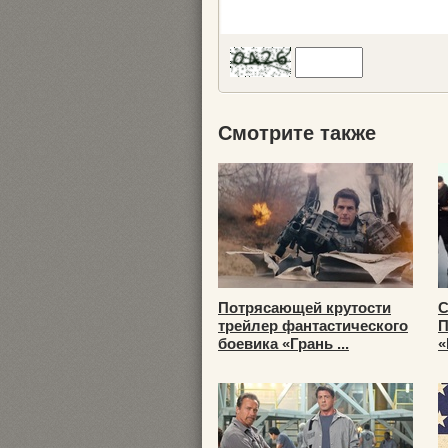
Смотрите также
Потрясающей крутости
С
трейлер фантастического
П
боевика «Грань ...
«