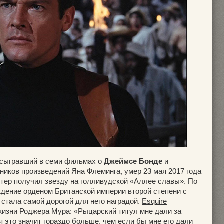
 сыгравший в семи фильмах о
Джеймсе Бонде
и
ников произведений Яна Флеминга, умер 23 мая 2017 года
 актер получил звезду на голливудской «Аллее славы». По
ждение орденом Британской империи второй степени с
стала самой дорогой для него наградой.
Esquire
жизни Роджера Мура: «Рыцарский титул мне дали за
я это значит гораздо больше, чем если бы мне его дали