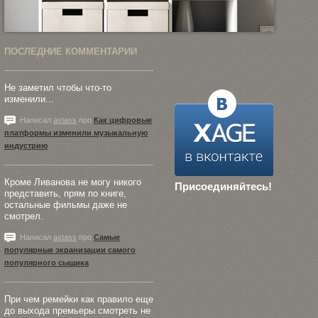
ПОСЛЕДНИЕ КОММЕНТАРИИ
Не заметил чтобы что-то
изменили...
Написал
astass
про
Как цифровые
платформы изменили музыкальную
индустрию
Кроме Ливанова не могу никого
Присоединяйтесь!
представить, прям по книге,
остальные фильмы даже не
смотрел.
Написал
astass
про
Самые
популярные экранизации самого
популярного сыщика
При чем ремейки как правило еще
до выхода премьеры смотреть не