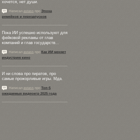
хочется, нет души.
Написал
astass
про
Эпоха
ремейков и перезапусков
Пока ИИ успешно используют для
фейковой рекламы от глав
компаний и глав государств...
Написал
astass
про
Как ИИ меняет
индустрию кино
И ни слова про пиратов, про
самые прожорливые игры. Мда.
Написал
astass
про
Топ-5
ожидаемых видеоигр 2025 года