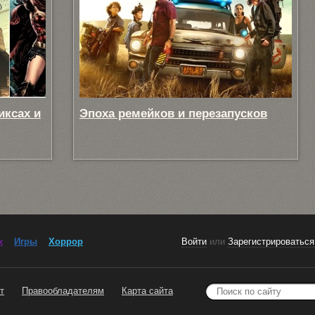
иксах и
Эпоха ремейков и перезапусков
x
Игры
Хоррор
Войти
или
Зарегистрироваться
т
Правообладателям
Карта сайта