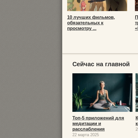
10 лучших фильмов,
П
обязательных к
т
просмотру ...
«
Сейчас на главной
Топ-5 приложений для
медитации и
расслабления
2
22 марта 2025