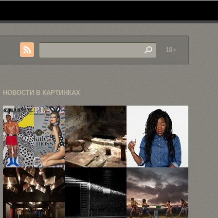
18+
НОВОСТИ В КАРТИНКАХ
Иллюстрации
15 снимков
14 портретов
на обложках
животных,
людей сразу
модных
заключённых
после ...
журналов
в ...