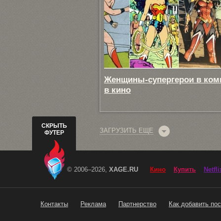
Женщины-супергерои в ком
в кино
СКРЫТЬ
ЗАГРУЗИТЬ ЕЩЕ
ФУТЕР
© 2006–2026,
XAGE.RU
Кино
Купить
Netfli
Контакты
Реклама
Партнерство
Как добавить пос