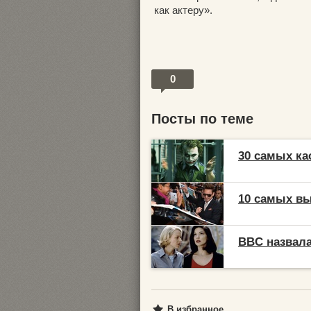
как актеру».
0
Посты по теме
30 самых к
10 самых в
BBC назвала
В избранное