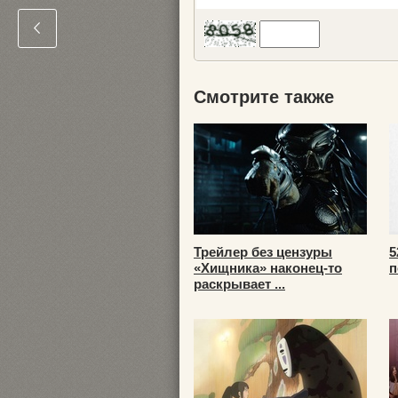
Смотрите также
Трейлер без цензуры
5
«Хищника» наконец-то
п
раскрывает ...