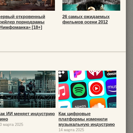
ервый откровенный
26 самых ожидаемых
рейлер порнодрамы
фильмов осени 2012
Нимфоманка» [18+]
Как ИИ меняет индустрию
Как цифровые
кино
платформы изменили
музыкальную индустрию
0 марта 2025
14 марта 2025