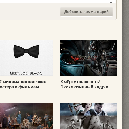
2 минималистических
К чёрту опасность!
остера к фильмам
Эксклюзивный кадр и ...