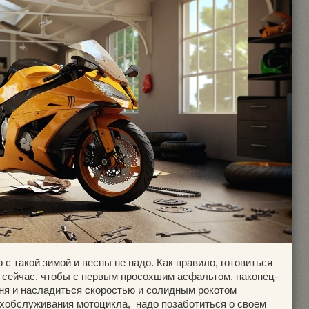
 с такой зимой и весны не надо. Как правило, готовиться
е сейчас, чтобы с первым просохшим асфальтом, наконец-
оня и насладиться скоростью и солидным рокотом
ехобслуживания мотоцикла, надо позаботиться о своем