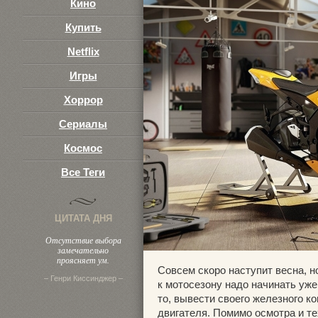
Кино
Купить
Netflix
Игры
Хоррор
Сериалы
Космос
Все Теги
ЦИТАТА ДНЯ
Отсутствие выбора
замечательно
проясняет ум.
Совсем скоро наступит весна, но
– Генри Киссинджер –
к мотосезону надо начинать уж
то, вывести своего железного к
двигателя. Помимо осмотра и т