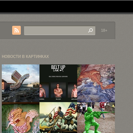
18+
НОВОСТИ В КАРТИНКАХ
88 вариантов
«Пристегнулся
«Индустриальные
одного и
— выжил»
шрамы», или
того ...
аэроснимки
загрязнения
...