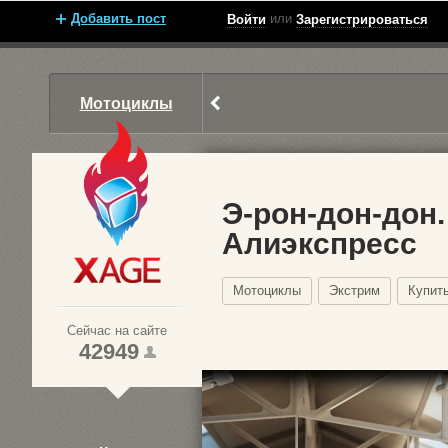
Добавить пост
или
Войти
Зарегистрироваться
Мотоциклы
Э-рон-дон-дон
Алиэкспресс
Xage.ru
Мотоциклы
Экстрим
Купит
Сейчас на сайте
42949
1