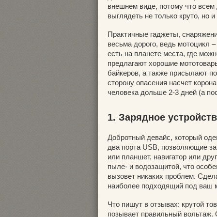
внешнем виде, потому что все
выглядеть не только круто, но 
Практичные гаджеты, снаряжени
весьма дорого, ведь мотоцикл 
есть на планете места, где можн
предлагают хорошие мототовары
байкеров, а также присылают по
сторону опасения насчет коронав
человека дольше 2-3 дней (а по
1. Зарядное устройст
Добротный девайс, который оде
два порта USB, позволяющие з
или планшет, навигатор или дру
пыле- и водозащитой, что особе
вызовет никаких проблем. Сдел
наиболее подходящий под ваш мо
Что пишут в отзывах: крутой то
позывает правильный вольтаж. 