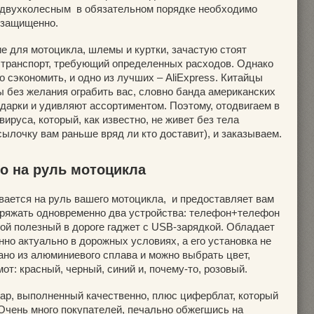
м двухколесным в обязательном порядке необходимо
и защищенно.
е для мотоцикла, шлемы и куртки, зачастую стоят
– транспорт, требующий определенных расходов. Однако
о сэкономить, и одно из лучших – AliExpress. Китайцы
 без желания ограбить вас, словно банда американских
дарки и удивляют ассортиментом. Поэтому, отодвигаем в
ируса, который, как известно, не живет без тела
сылочку вам раньше вряд ли кто доставит), и заказываем.
во на руль мотоцикла
вается на руль вашего мотоцикла, и предоставляет вам
аряжать одновременно два устройства: телефон+телефон
гой полезный в дороге гаджет с USB-зарядкой. Обладает
нно актуально в дорожных условиях, а его установка не
ано из алюминиевого сплава и можно выбрать цвет,
т: красный, черный, синий и, почему-то, розовый.
вар, выполненный качественно, плюс циферблат, который
Очень много покупателей, печально обжегшись на