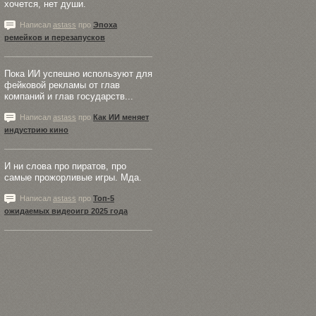
хочется, нет души.
Написал
astass
про
Эпоха
ремейков и перезапусков
Пока ИИ успешно используют для
фейковой рекламы от глав
компаний и глав государств...
Написал
astass
про
Как ИИ меняет
индустрию кино
И ни слова про пиратов, про
самые прожорливые игры. Мда.
Написал
astass
про
Топ-5
ожидаемых видеоигр 2025 года