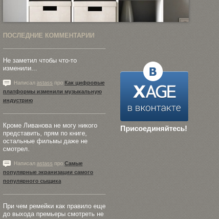
ПОСЛЕДНИЕ КОММЕНТАРИИ
Не заметил чтобы что-то
изменили...
Написал
astass
про
Как цифровые
платформы изменили музыкальную
индустрию
Кроме Ливанова не могу никого
Присоединяйтесь!
представить, прям по книге,
остальные фильмы даже не
смотрел.
Написал
astass
про
Самые
популярные экранизации самого
популярного сыщика
При чем ремейки как правило еще
до выхода премьеры смотреть не