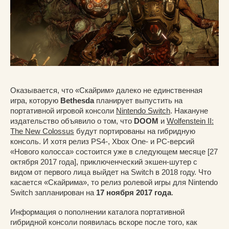
Оказывается, что «Скайрим» далеко не единственная
игра, которую
Bethesda
планирует выпустить на
портативной игровой консоли
Nintendo Switch
. Накануне
издательство объявило о том, что
DOOM
и
Wolfenstein II:
The New Colossus
будут портированы на гибридную
консоль. И хотя релиз PS4-, Xbox One- и PC-версий
«Нового колосса» состоится уже в следующем месяце [27
октября 2017 года], приключенческий экшен-шутер с
видом от первого лица выйдет на Switch в 2018 году. Что
касается «Скайрима», то релиз ролевой игры для Nintendo
Switch запланирован на
17 ноября 2017 года
.
Информация о пополнении каталога портативной
гибридной консоли появилась вскоре после того, как