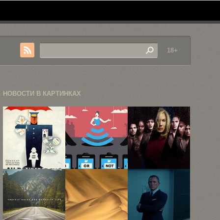
18+
НОВОСТИ В КАРТИНКАХ
Лучшие
Злободневные
Netflix
ретро-
иллюстрации
показал
постеры
Себастьена
трейлер нео-
Тибо
нуарной
антологии ...