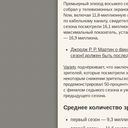
Премьерный эпизод восьмого се
собрал у телевизионных экрано
Now, включая 11,8-миллионную 
по кабельному каналу, свидет
сезона посмотрели 16,1 миллио
максимальный показатель, уст
— 16,9 миллиона.
Джордж Р. Р. Мартин о фи
сезон] должен быть после
Variety
подчёркивает, что заклю
зрителей, которые посмотрели 
некоторым снижении зрительско
продемонстрировал 50-процентн
с финалом седьмого сезона и у
предыдущего сезона.
Среднее количество з
первый сезон — 9,3 милли