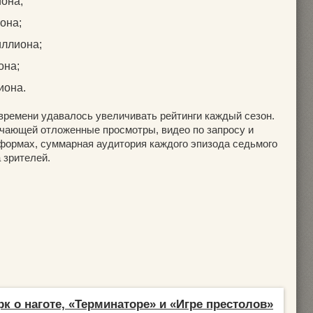
иона;
она;
иллиона;
она;
иона.
 времени удавалось увеличивать рейтинги каждый сезон.
чающей отложенные просмотры, видео по запросу и
формах, суммарная аудитория каждого эпизода седьмого
 зрителей.
к о наготе, «Терминаторе» и «Игре престолов»