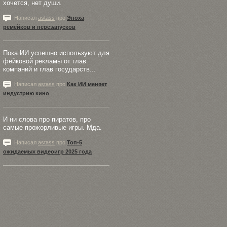
хочется, нет души.
Написал
astass
про
Эпоха
ремейков и перезапусков
Пока ИИ успешно используют для
фейковой рекламы от глав
компаний и глав государств...
Написал
astass
про
Как ИИ меняет
индустрию кино
И ни слова про пиратов, про
самые прожорливые игры. Мда.
Написал
astass
про
Топ-5
ожидаемых видеоигр 2025 года