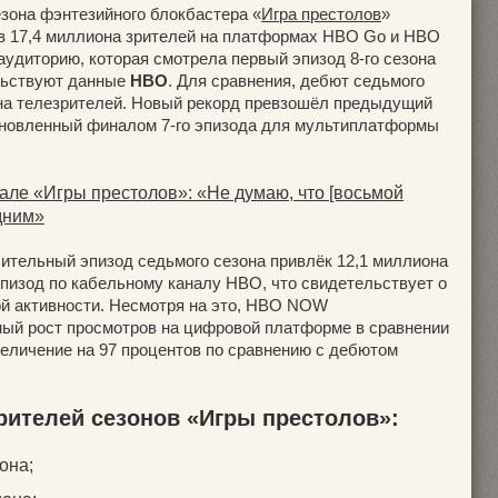
зона фэнтезийного блокбастера «
Игра престолов
»
в 17,4 миллиона зрителей на платформах HBO Go и HBO
аудиторию, которая смотрела первый эпизод 8-го сезона
ельствуют данные
HBO
. Для сравнения, дебют седьмого
на телезрителей. Новый рекорд превзошёл предыдущий
ановленный финалом 7-го эпизода для мультиплатформы
нале «Игры престолов»: «Не думаю, что [восьмой
дним»
чительный эпизод седьмого сезона привлёк 12,1 миллиона
эпизод по кабельному каналу HBO, что свидетельствует о
й активности. Несмотря на это, HBO NOW
ый рост просмотров на цифровой платформе в сравнении
величение на 97 процентов по сравнению с дебютом
рителей сезонов «Игры престолов»:
она;