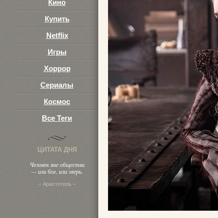
Кино
Купить
Netflix
Игры
Хоррор
Сериалы
Космос
Все Теги
ЦИТАТА ДНЯ
Человек вне общества
— или бог, или зверь.
– Аристотель –