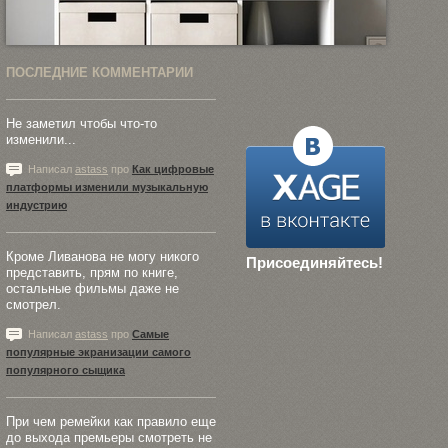
ПОСЛЕДНИЕ КОММЕНТАРИИ
Не заметил чтобы что-то
изменили...
Написал
astass
про
Как цифровые
платформы изменили музыкальную
индустрию
Кроме Ливанова не могу никого
Присоединяйтесь!
представить, прям по книге,
остальные фильмы даже не
смотрел.
Написал
astass
про
Самые
популярные экранизации самого
популярного сыщика
При чем ремейки как правило еще
до выхода премьеры смотреть не