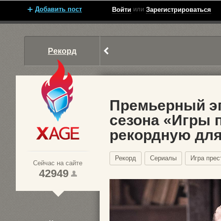
Добавить пост
или
Войти
Зарегистрироваться
Рекорд
Премьерный э
сезона «Игры 
рекордную дл
Xage.ru
Рекорд
Сериалы
Игра прес
Сейчас на сайте
42949
1