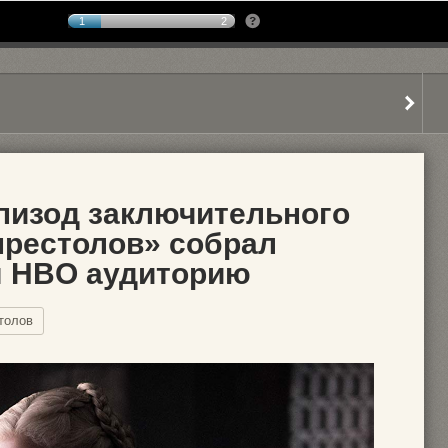
1
2
пизод заключительного
престолов» собрал
я HBO аудиторию
толов