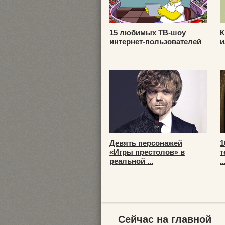
15 любимых ТВ-шоу
К
интернет-пользователей
и
Девять персонажей
1
«Игры престолов» в
т
реальной ...
..
Сейчас на главной