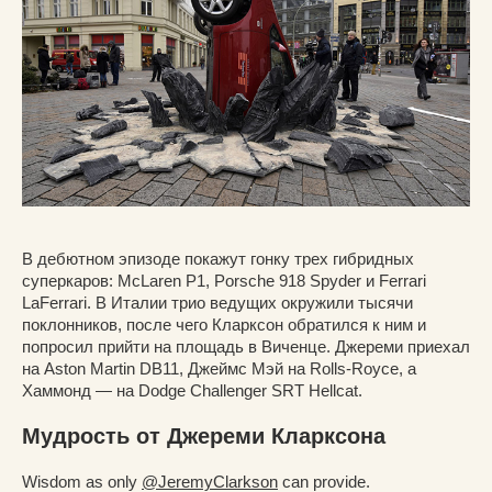
В дебютном эпизоде покажут гонку трех гибридных
суперкаров: McLaren P1, Porsche 918 Spyder и Ferrari
LaFerrari. В Италии трио ведущих окружили тысячи
поклонников, после чего Кларксон обратился к ним и
попросил прийти на площадь в Виченце. Джереми приехал
на Aston Martin DB11, Джеймс Мэй на Rolls-Royce, а
Хаммонд — на Dodge Challenger SRT Hellcat.
Мудрость от Джереми Кларксона
Wisdom as only
@JeremyClarkson
can provide.