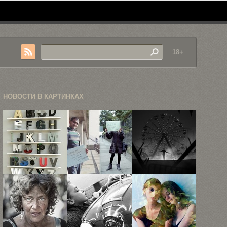
18+
НОВОСТИ В КАРТИНКАХ
Дизайнер из
«О чем
Нео-нуарные
Рио-де-
сожалеют
постеры
Жанейро
люди?» — ...
Бэтмена,
превратил
Джокера,
продукцию
Двуликого ...