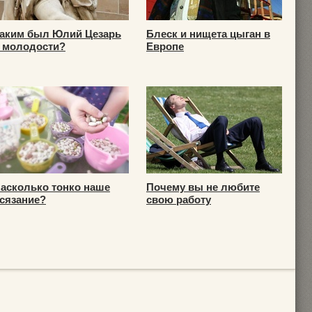
аким был Юлий Цезарь
Блеск и нищета цыган в
 молодости?
Европе
асколько тонко наше
Почему вы не любите
сязание?
свою работу