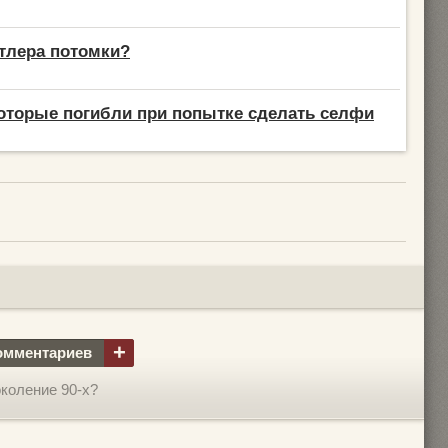
итлера потомки?
которые погибли при попытке сделать селфи
+
омментариев
околение 90-х?