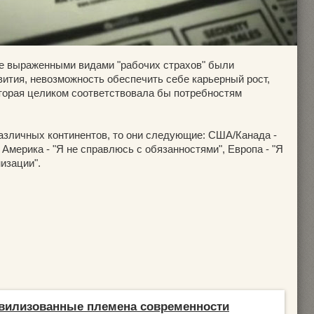
е выраженными видами "рабочих страхов" были
ития, невозможность обеспечить себе карьерный рост,
оторая целиком соответствовала бы потребностям
различных континентов, то они следующие: США/Канада -
мерика - "Я не справлюсь с обязанностями", Европа - "Я
изации".
вилизованные племена современности