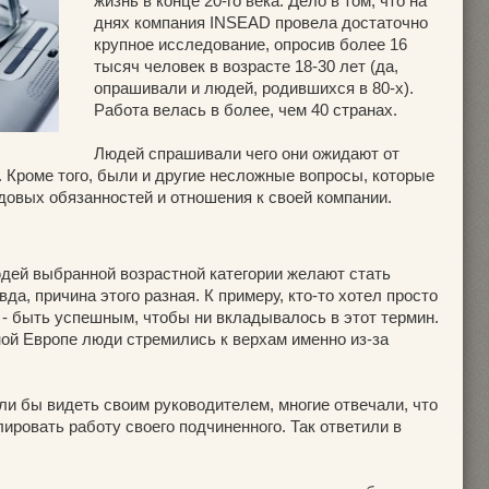
жизнь в конце 20-го века. Дело в том, что на
днях компания INSEAD провела достаточно
крупное исследование, опросив более 16
тысяч человек в возрасте 18-30 лет (да,
опрашивали и людей, родившихся в 80-х).
Работа велась в более, чем 40 странах.
Людей спрашивали чего они ожидают от
я. Кроме того, были и другие несложные вопросы, которые
довых обязанностей и отношения к своей компании.
дей выбранной возрастной категории желают стать
да, причина этого разная. К примеру, кто-то хотел просто
о - быть успешным, чтобы ни вкладывалось в этот термин.
ной Европе люди стремились к верхам именно из-за
ели бы видеть своим руководителем, многие отвечали, что
ировать работу своего подчиненного. Так ответили в