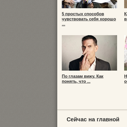
5 простых способов
К
чувствовать себя хорошо
в
...
По глазам вижу. Как
Н
понять, что ...
о
Сейчас на главной