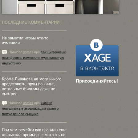
ПОСЛЕДНИЕ КОММЕНТАРИИ
Не заметил чтобы что-то
изменили...
Написал
astass
про
Как цифровые
платформы изменили музыкальную
индустрию
Кроме Ливанова не могу никого
Присоединяйтесь!
представить, прям по книге,
остальные фильмы даже не
смотрел.
Написал
astass
про
Самые
популярные экранизации самого
популярного сыщика
При чем ремейки как правило еще
до выхода премьеры смотреть не