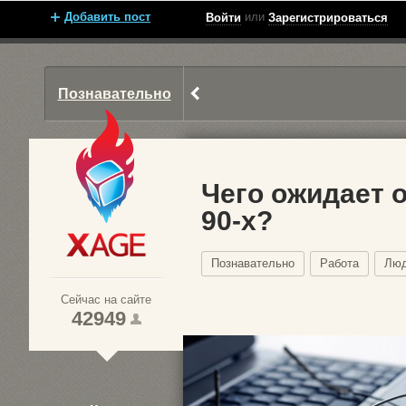
Добавить пост
или
Войти
Зарегистрироваться
Познавательно
Чего ожидает 
90-х?
Xage.ru
Познавательно
Работа
Лю
Сейчас на сайте
42949
1