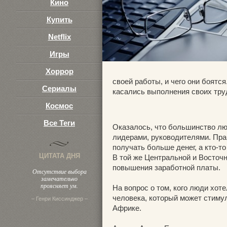
Кино
Купить
Netflix
Игры
Хоррор
своей работы, и чего они боятс
Сериалы
касались выполнения своих тру
Космос
Все Теги
Оказалось, что большинство лю
лидерами, руководителями. Прав
получать больше денег, а кто-т
ЦИТАТА ДНЯ
В той же Центральной и Восточ
повышения заработной платы.
Отсутствие выбора
замечательно
проясняет ум.
На вопрос о том, кого люди хот
человека, который может стимул
– Генри Киссинджер –
Африке.