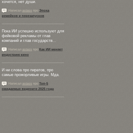
хочется, нет души.
Написал
astass
про
Эпоха
ремейков и перезапусков
Пока ИИ успешно используют для
фейковой рекламы от глав
компаний и глав государств...
Написал
astass
про
Как ИИ меняет
индустрию кино
И ни слова про пиратов, про
самые прожорливые игры. Мда.
Написал
astass
про
Топ-5
ожидаемых видеоигр 2025 года