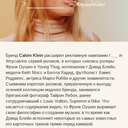
Бренд
Calvin Klein
расширил рекламную кампанию
I ___ in
#mycalvins
серией роликов, в которых снялись рэперы
Фрэнк Оушен и Young Thug, иллюзионист Дэвид Блейн,
модели Кейт Мосс и Белла Хадид, футболист Хамес
Родригес, актриса Марго Робби и другие знаменитости.
Съемками коротких роликов, приуроченную к выходу
осенней коллекции модного бренда, занимался
британский фотограф Тайрон Лебон, ранее
сотрудничавший с Louis Vuitton, Supreme и Nike. Что
касается содержания видео, то Фрэнк Оушен выражает
свою философию о создании музыки, в то время как
Дэвид Блейн исполняет некоторые из самых известных
его карточных трюков прямо перед камерой.