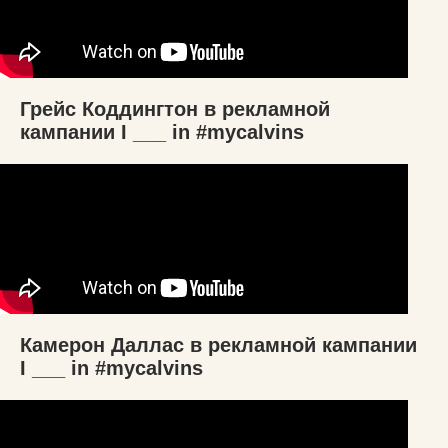
Грейс Коддингтон в рекламной
кампании I ___ in #mycalvins
Камерон Даллас в рекламной кампании
I ___ in #mycalvins