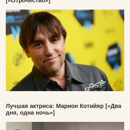
[«Отрочество»]
Лучшая актриса: Марион Котийяр [«Два
дня, одна ночь»]