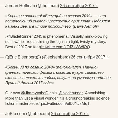
— Jordan Hoffman (@jhoffman)
26 сентября 2017 г.
«Хорошие новости! «Бегущий по лезвию 2049» — это
потрясающий сиквел и раскрытие оригинала. Надеялся
на меньшее, и в итоге полюбил его. [Даже Лето!]»
.
@BladeRunner
2049 is phenomenal. Visually mind-blowing
sci-fi w/ noir roots shining through in a tight, twisty mystery.
Best of 2017 so far
pic.twitter.com/kT4ZzWWlOQ
— (((Eric Eisenberg))) (@eeisenberg)
26 сентября 2017 г.
«Бегущий по лезвию 2049» феноменален. Научно-
фантастический фильм с корнями нуара, сияющего
сквозь извилистые тайны, визуально умопомрачителен.
Лучший фильм 2017 года»
Our own
@JimmytotheO
calls
@bladerunner
"Astonishing...
More than just a visual wonder, it's a groundbreaking science
fiction masterpiece."
pic.twitter.com/ulDJYJzMqT
— JoBlo.com (@joblocom)
26 сентября 2017 г.