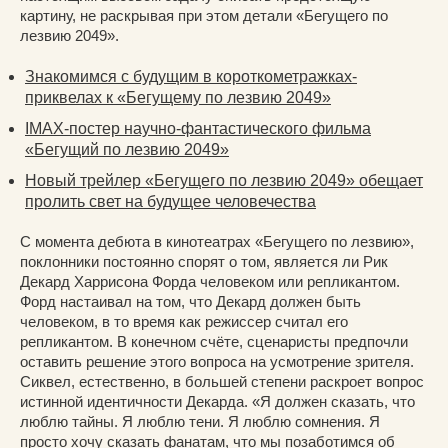
картину, не раскрывая при этом детали «Бегущего по
лезвию 2049».
Знакомимся с будущим в короткометражках-
приквелах к «Бегущему по лезвию 2049»
IMAX-постер научно-фантастического фильма
«Бегущий по лезвию 2049»
Новый трейлер «Бегущего по лезвию 2049» обещает
пролить свет на будущее человечества
С момента дебюта в кинотеатрах «Бегущего по лезвию»,
поклонники постоянно спорят о том, является ли Рик
Декард Харрисона Форда человеком или репликантом.
Форд настаивал на том, что Декард должен быть
человеком, в то время как режиссер считал его
репликантом. В конечном счёте, сценаристы предпочли
оставить решение этого вопроса на усмотрение зрителя.
Сиквел, естественно, в большей степени раскроет вопрос
истинной идентичности Декарда. «Я должен сказать, что
люблю тайны. Я люблю тени. Я люблю сомнения. Я
просто хочу сказать фанатам, что мы позаботимся об