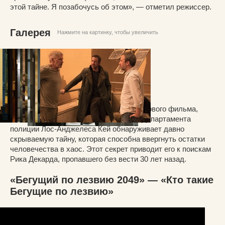
этой тайне. Я позабочусь об этом», — отметил режиссер.
Галерея
Нажмите на картинку, чтобы увеличить
Синопсис
Спустя тридцать лет после событий первого фильма,
новый «Бегущий по лезвию», офицер Департамента
полиции Лос-Анджелеса Кей обнаруживает давно
скрываемую тайну, которая способна ввергнуть остатки
человечества в хаос. Этот секрет приводит его к поискам
Рика Декарда, пропавшего без вести 30 лет назад.
«Бегущий по лезвию 2049» — «Кто такие
Бегущие по лезвию»