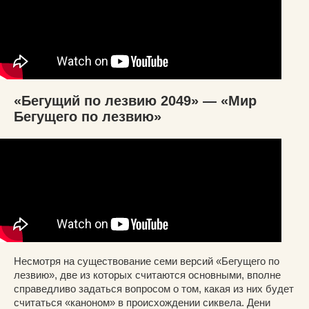
«Бегущий по лезвию 2049» — «Мир
Бегущего по лезвию»
Несмотря на существование семи версий «Бегущего по
лезвию», две из которых считаются основными, вполне
справедливо задаться вопросом о том, какая из них будет
считаться «каноном» в происхождении сиквела. Дени