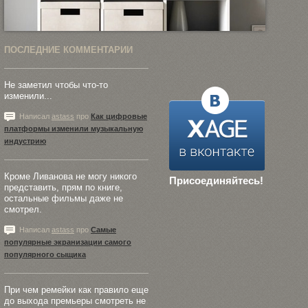
ПОСЛЕДНИЕ КОММЕНТАРИИ
Не заметил чтобы что-то
изменили...
Написал
astass
про
Как цифровые
платформы изменили музыкальную
индустрию
Кроме Ливанова не могу никого
Присоединяйтесь!
представить, прям по книге,
остальные фильмы даже не
смотрел.
Написал
astass
про
Самые
популярные экранизации самого
популярного сыщика
При чем ремейки как правило еще
до выхода премьеры смотреть не