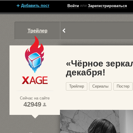
Добавить пост
или
Войти
Зарегистрироваться
Трейлер
«Чёрное зеркал
декабря!
Xage.ru
Трейлер
Сериалы
Постер
Сейчас на сайте
42949
1