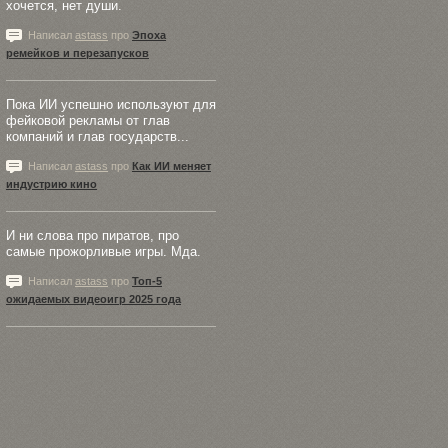
хочется, нет души.
Написал
astass
про
Эпоха
ремейков и перезапусков
Пока ИИ успешно используют для
фейковой рекламы от глав
компаний и глав государств...
Написал
astass
про
Как ИИ меняет
индустрию кино
И ни слова про пиратов, про
самые прожорливые игры. Мда.
Написал
astass
про
Топ-5
ожидаемых видеоигр 2025 года