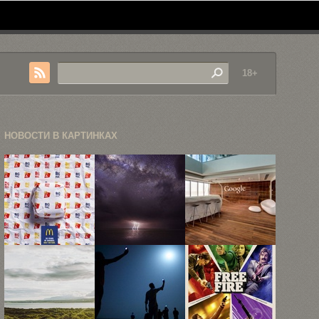
18+
НОВОСТИ В КАРТИНКАХ
Рекламная
12
Современная
ода «Биг-
завораживающих
штаб-
Маку», или
фотографий
квартира
как ...
космоса 2015
Google в
...
Тель-Авиве