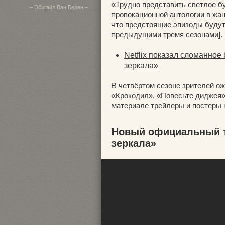
«Трудно представить светлое 
– Эбигайл Ван Берен –
провокационной антологии в жа
что предстоящие эпизоды будут 
предыдущими тремя сезонами].
Netflix показал сломанное
зеркала»
В четвёртом сезоне зрителей о
«Крокодил», «
Повесьте диджея
»
материале трейлеры и постеры 
Новый официальный т
зеркала»