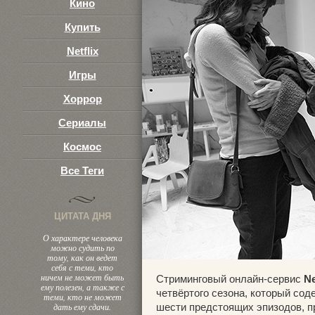
Кино
Купить
Netflix
Игры
Хоррор
Сериалы
Космос
Все Теги
ЦИТАТА ДНЯ
О характере человека
можно судить по
тому, как он ведет
себя с теми, кто
ничем не может быть
Стриминговый онлайн-сервис
Ne
ему полезен, а также с
четвёртого сезона, который сод
теми, кто не может
дать ему сдачи.
шести предстоящих эпизодов, п