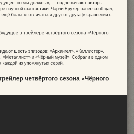
будущее, но мы должны», — подчеркивают авторы
нре научной фантастики. Чарли Брукер ранее сообщал,
ещё больше отличаться друг от друга [в сравнении с
 будущее в трейлере четвёртого сезона «Чёрного
жидают шесть эпизодов: «
Архангел
», «
Каллистер
»,
, «
Металлист
» и «
Чёрный музей
». Собрали в одном
к каждой из упомянутых серий.
рейлер четвёртого сезона «Чёрного