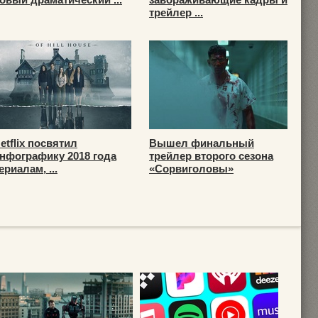
трейлер ...
etflix посвятил
Вышел финальный
нфографику 2018 года
трейлер второго сезона
ериалам, ...
«Сорвиголовы»