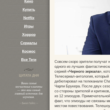
Кино
3
Купить
Netflix
Игры
Хоррор
Сериалы
Космос
Все Теги
Совсем скоро зрители получат 
одного из лучших фантастическ
серией «
Черного зеркала
», ко
ЦИТАТА ДНЯ
Телесериал-антология, который
дебютировал на телеканале Cha
Ваши самые
Чарли Брукера. После двух сез
несчастные клиенты
— это ваш самый
со стороны зрителей и критиков,
главный источник для
из 12 эпизодов. Примечательно
изучения.
факт, что эпизоды не связаны м
– Билл Гейтс –
местом повествования. Телешоу