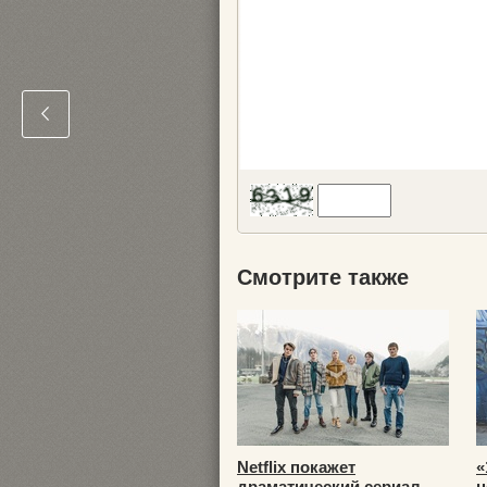
Смотрите также
Netflix покажет
«
драматический сериал
н