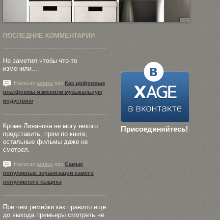
ПОСЛЕДНИЕ КОММЕНТАРИИ
Не заметил чтобы что-то
изменили...
Написал
astass
про
Как цифровые
платформы изменили музыкальную
индустрию
Кроме Ливанова не могу никого
Присоединяйтесь!
представить, прям по книге,
остальные фильмы даже не
смотрел.
Написал
astass
про
Самые
популярные экранизации самого
популярного сыщика
При чем ремейки как правило еще
до выхода премьеры смотреть не