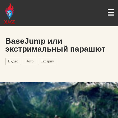
BaseJump или
экстримальный парашют
Видео
Фото
Экстрим