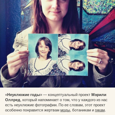
«
Неуклюжие годы
» — концептуальный проект
Мэрили
Оллред
, который напоминает о том, что у каждого из нас
есть неуклюжие фотографии. По ее словам, этот проект
особенно понравится жертвам
моды
, ботаникам и
гикам
.