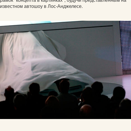
рамок "концепта в картинках", будучи представленным на
известном автошоу в Лос-Анджелесе.