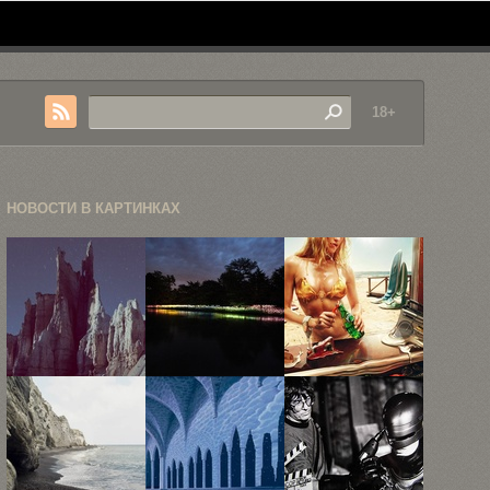
18+
НОВОСТИ В КАРТИНКАХ
Неизведанные
«Поле света»
Рекламная
локации в
—
фотография
фотокарточках
инсталляция
Жана Ива
Рубена ...
Брюса ...
Лемуаня