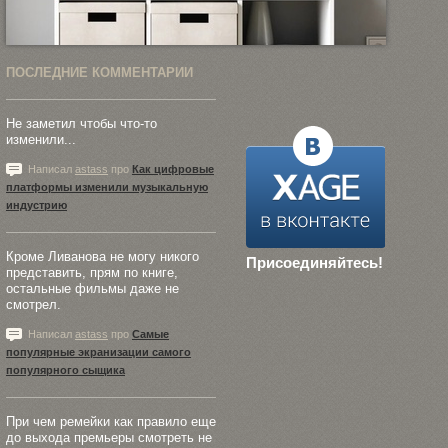
ПОСЛЕДНИЕ КОММЕНТАРИИ
Не заметил чтобы что-то
изменили...
Написал
astass
про
Как цифровые
платформы изменили музыкальную
индустрию
Кроме Ливанова не могу никого
Присоединяйтесь!
представить, прям по книге,
остальные фильмы даже не
смотрел.
Написал
astass
про
Самые
популярные экранизации самого
популярного сыщика
При чем ремейки как правило еще
до выхода премьеры смотреть не