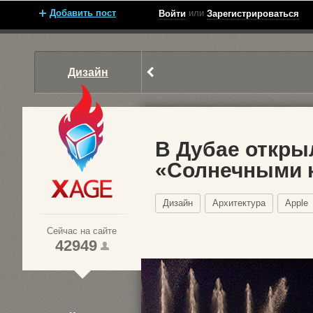
Добавить пост
или
Войти
Зарегистрироваться
Дизайн
В Дубае откры
«Солнечными 
Xage.ru
Дизайн
Архитектура
Apple
Сейчас на сайте
42949
1