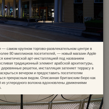
 — самом крупном торгово-развлекательном центре в
олее 80 миллионов посетителей, — новый магазин Apple
ся кинетической арт-инсталляцией под названием
сливая традиционный элемент арабской архитектуры,
деревянные решетки, инсталляция затеняет террасу в
раскрыться вечером и предоставить посетителям
ься прекрасным видом. Описанная британским бюро как
й из углеродного волокна вдохновлены движениями
.