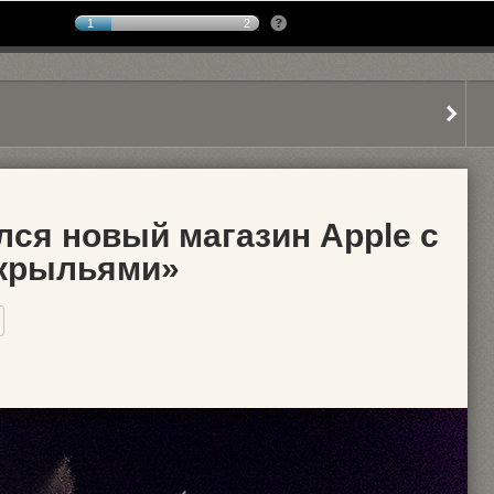
1
2
лся новый магазин Apple с
крыльями»