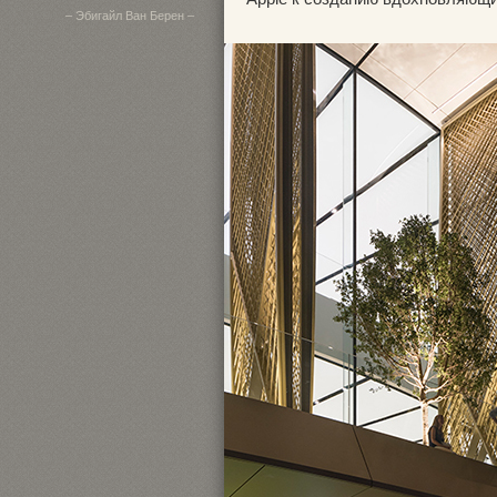
– Эбигайл Ван Берен –