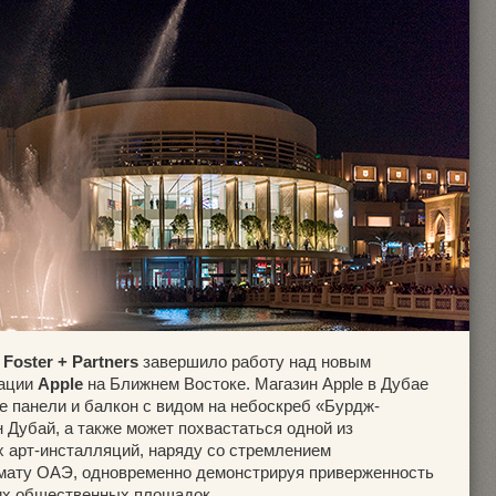
о
Foster + Partners
завершило работу над новым
рации
Apple
на Ближнем Востоке. Магазин Apple в Дубае
е панели и балкон с видом на небоскреб «Бурдж-
Дубай, а также может похвастаться одной из
х арт-инсталляций, наряду со стремлением
имату ОАЭ, одновременно демонстрируя приверженность
их общественных площадок.