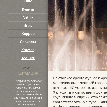
Кино
Купить
Netflix
Игры
Хоррор
Сериалы
Космос
Все Теги
ЦИТАТА ДНЯ
Британское архитектурное бюр
О характере человека
магазином американской корпо
можно судить по
тому, как он ведет
включает 57-метровые изогнуты
себя с теми, кто
Халифа» и музыкальный фонтан 
ничем не может быть
крупнейших в мире кинетически
ему полезен, а также с
теми, кто не может
соответствовать культуре и кл
дать ему сдачи.
Apple к созданию вдохновляющ