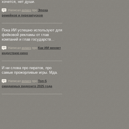
хочется, нет души.
Написал
astass
про
Эпоха
ремейков и перезапусков
Пока ИИ успешно используют для
фейковой рекламы от глав
компаний и глав государств...
Написал
astass
про
Как ИИ меняет
индустрию кино
И ни слова про пиратов, про
самые прожорливые игры. Мда.
Написал
astass
про
Топ-5
ожидаемых видеоигр 2025 года