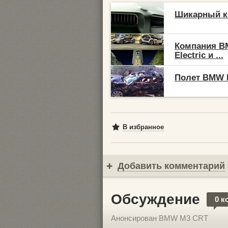
Шикарный ко
Компания B
Electric и ...
Полет BMW M
В избранное
Добавить комментарий
Обсуждение
0 к
Анонсирован BMW M3 CRT