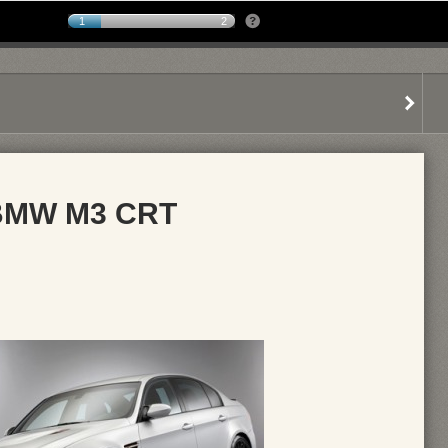
1
2
BMW M3 CRT