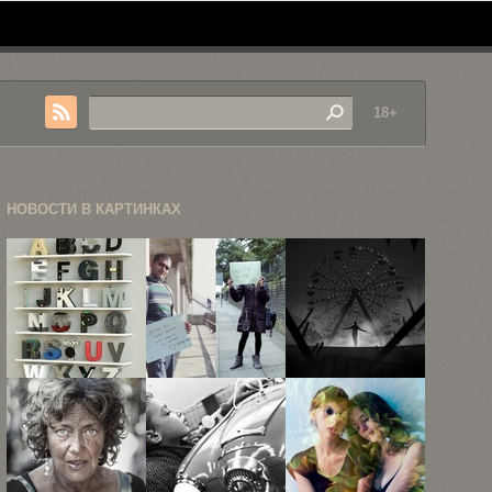
18+
НОВОСТИ В КАРТИНКАХ
Дизайнер из
«О чем
Нео-нуарные
Рио-де-
сожалеют
постеры
Жанейро
люди?» — ...
Бэтмена,
превратил
Джокера,
продукцию
Двуликого ...