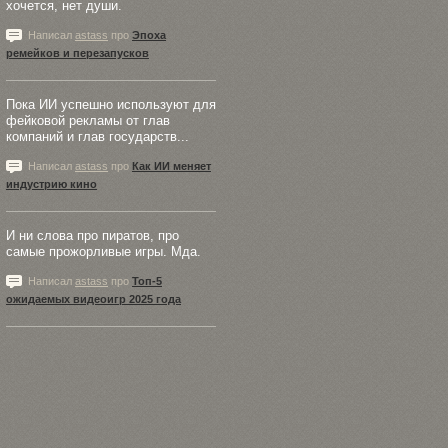
хочется, нет души.
Написал
astass
про
Эпоха
ремейков и перезапусков
Пока ИИ успешно используют для
фейковой рекламы от глав
компаний и глав государств...
Написал
astass
про
Как ИИ меняет
индустрию кино
И ни слова про пиратов, про
самые прожорливые игры. Мда.
Написал
astass
про
Топ-5
ожидаемых видеоигр 2025 года