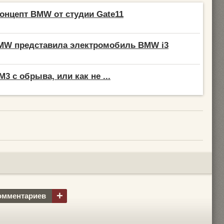
нцепт BMW от студии Gate11
MW представила электромобиль BMW i3
3 с обрыва, или как не ...
+
омментариев