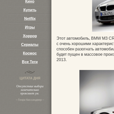
Кино
Купить
Netflix
Игры
Хоррор
Этот автомобиль, BMW M3 CRT
с очень хорошими характерис
Сериалы
способен разогнать автомобил
Космос
будет пущен в массовое произ
2013.
Все Теги
ЦИТАТА ДНЯ
Отсутствие выбора
замечательно
проясняет ум.
– Генри Киссинджер –