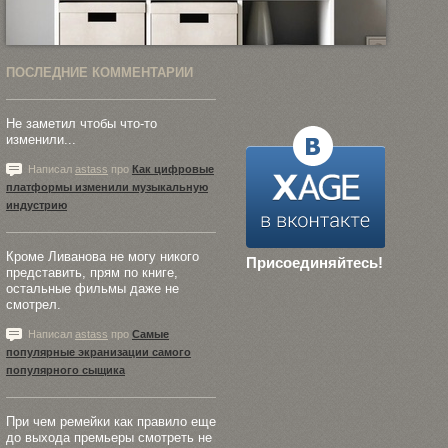
ПОСЛЕДНИЕ КОММЕНТАРИИ
Не заметил чтобы что-то
изменили...
Написал
astass
про
Как цифровые
платформы изменили музыкальную
индустрию
Кроме Ливанова не могу никого
Присоединяйтесь!
представить, прям по книге,
остальные фильмы даже не
смотрел.
Написал
astass
про
Самые
популярные экранизации самого
популярного сыщика
При чем ремейки как правило еще
до выхода премьеры смотреть не