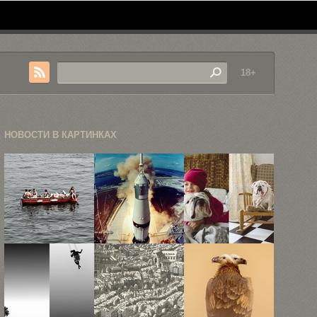
18+
НОВОСТИ В КАРТИНКАХ
Концептуальная
50-летний
Дружба
фотография
юбилей с
маленькой
Фредрика
момента
девочки и
Бродена
старта ...
английского
...