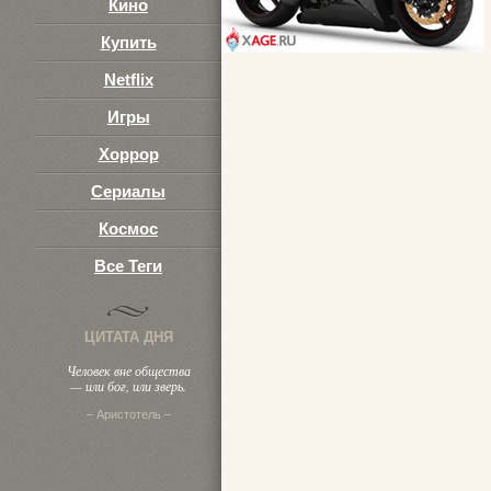
Кино
Купить
Netflix
Игры
Хоррор
Сериалы
Космос
Все Теги
ЦИТАТА ДНЯ
Человек вне общества
— или бог, или зверь.
– Аристотель –