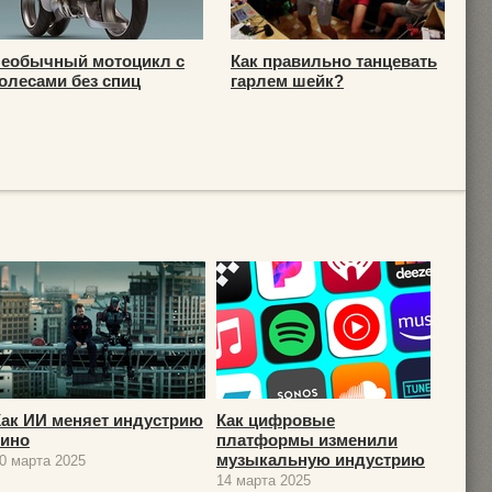
еобычный мотоцикл с
Как правильно танцевать
олесами без спиц
гарлем шейк?
Как ИИ меняет индустрию
Как цифровые
кино
платформы изменили
музыкальную индустрию
0 марта 2025
14 марта 2025