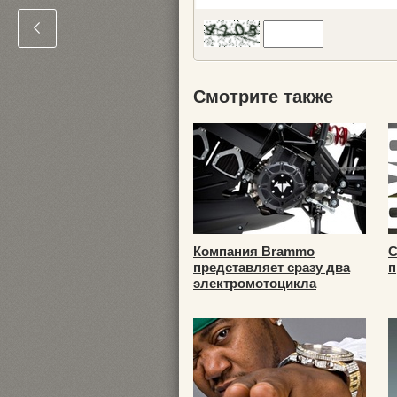
Смотрите также
Компания Brammo
С
представляет сразу два
п
электромотоцикла