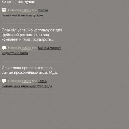
хочется, нет души.
Написал
astass
про
Эпоха
ремейков и перезапусков
Пока ИИ успешно используют для
фейковой рекламы от глав
компаний и глав государств...
Написал
astass
про
Как ИИ меняет
индустрию кино
И ни слова про пиратов, про
самые прожорливые игры. Мда.
Написал
astass
про
Топ-5
ожидаемых видеоигр 2025 года