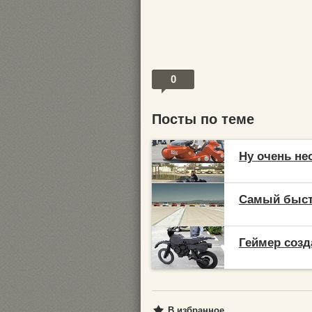
0
Посты по теме
Ну очень н
Самый быстр
Геймер созд
В избранное