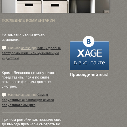
ПОСЛЕДНИЕ КОММЕНТАРИИ
Не заметил чтобы что-то
изменили...
Написал
astass
про
Как цифровые
платформы изменили музыкальную
индустрию
Кроме Ливанова не могу никого
Присоединяйтесь!
представить, прям по книге,
остальные фильмы даже не
смотрел.
Написал
astass
про
Самые
популярные экранизации самого
популярного сыщика
При чем ремейки как правило еще
до выхода премьеры смотреть не