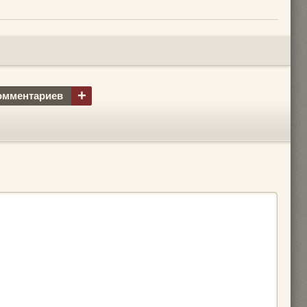
+
омментариев