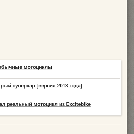
еобычные мотоциклы
ый суперкар [версия 2013 года]
ал реальный мотоцикл из Excitebike