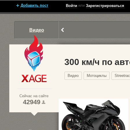
Добавить пост
или
Войти
Зарегистрироваться
Видео
300 км/ч по ав
Видео
Мотоциклы
Streetrac
Xage.ru
Сейчас на сайте
42949
1