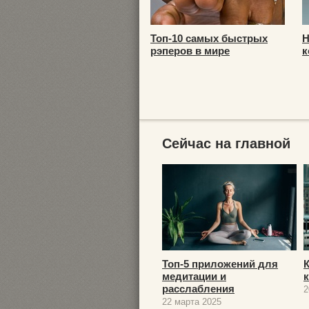
Топ-10 самых быстрых
Н
рэперов в мире
к
Сейчас на главной
Топ-5 приложений для
медитации и
расслабления
2
22 марта 2025