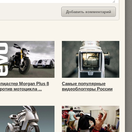
пидстер Morgan Plus 8
Самые популярные
ротив мотоцикла ...
видеоблоггеры России