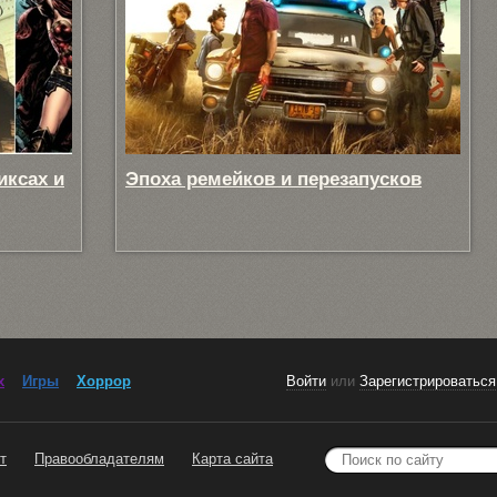
иксах и
Эпоха ремейков и перезапусков
x
Игры
Хоррор
Войти
или
Зарегистрироваться
т
Правообладателям
Карта сайта