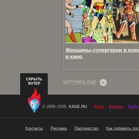
Женщины-супергерои в ком
в кино
СКРЫТЬ
ЗАГРУЗИТЬ ЕЩЕ
ФУТЕР
© 2006–2026,
XAGE.RU
Кино
Купить
Netfli
Контакты
Реклама
Партнерство
Как добавить пос