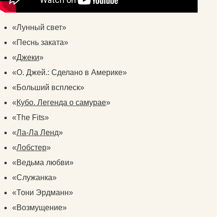
«Лунный свет»
«Песнь заката»
«
Джеки
»
«О. Джей.: Сделано в Америке»
«Больший всплеск»
«
Кубо. Легенда о самурае
»
«The Fits»
«
Ла-Ла Ленд
»
«
Лобстер
»
«Ведьма любви»
«Служанка»
«Тони Эрдманн»
«Возмущение»