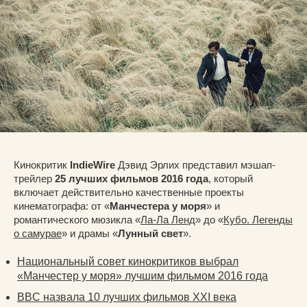
Кинокритик
IndieWire
Дэвид Эрлих представил мэшап-
трейлер
25 лучших фильмов 2016 года
, который
включает действительно качественные проекты
кинематографа: от «
Манчестера у моря
» и
романтического мюзикла «
Ла-Ла Ленд
» до «
Кубо. Легенды
о самурае
» и драмы «
Лунный свет
».
Национальный совет кинокритиков выбрал
«Манчестер у моря» лучшим фильмом 2016 года
BBC назвала 10 лучших фильмов XXI века