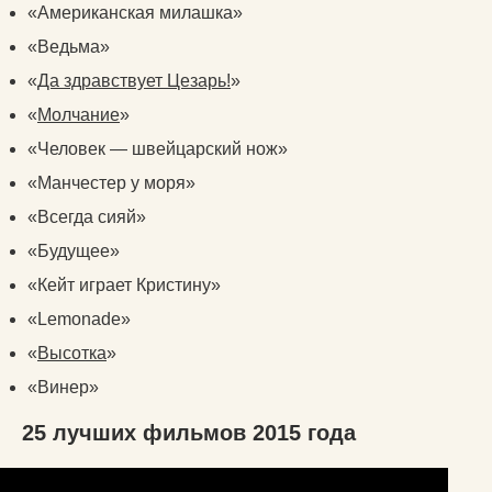
«Американская милашка»
«Ведьма»
«
Да здравствует Цезарь!
»
«
Молчание
»
«Человек — швейцарский нож»
«Манчестер у моря»
«Всегда сияй»
«Будущее»
«Кейт играет Кристину»
«Lemonade»
«
Высотка
»
«Винер»
25 лучших фильмов 2015 года